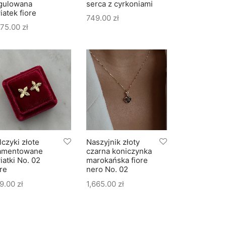
gulowana
serca z cyrkoniami
iatek fiore
749.00
zł
275.00
zł
lczyki złote
Naszyjnik złoty
Bransoletka 
amentowane
czarna koniczynka
czarna koni
iatki No. 02
marokańska fiore
marokańska 
ore
nero No. 02
nero No. 02
9.00
zł
1,665.00
zł
2,199.00
zł