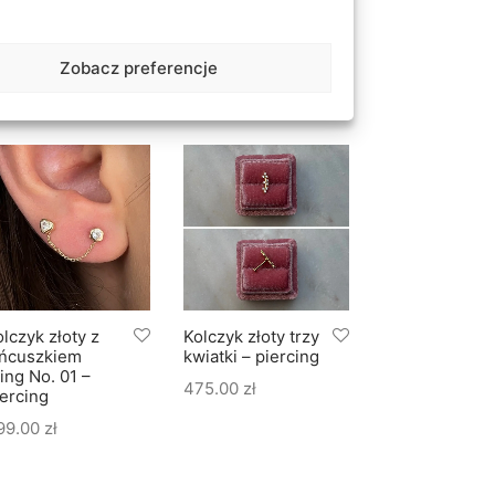
olczyk złota
Kolczyk złoty dwa
Kolczyk złoty 
oniczyna
wiszące serca –
łańcuszkiem
arokańska –
piercing
Bling No. 02 –
iercing
piercing
Zobacz preferencje
295.00
zł
20.00
zł
465.00
zł
lczyk złoty z
Kolczyk złoty trzy
Kolczyk złoty 
ańcuszkiem
kwiatki – piercing
gwiazdki No. 0
ing No. 01 –
piercing
475.00
zł
iercing
495.00
zł
99.00
zł