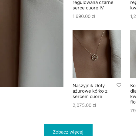
regulowana czarne
re
serce cuore IV
kw
1,690.00
zł
1,
Bransoletka złota
Naszyjnik złoty
Ko
czarna koniczynka
ażurowe kółko z
di
marokańska fiore
sercem cuore
kw
nero No. 02
fi
2,075.00
zł
2,199.00
zł
79
Zobacz więcej