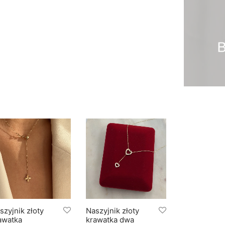
szyjnik złoty
Naszyjnik złoty
awatka
krawatka dwa