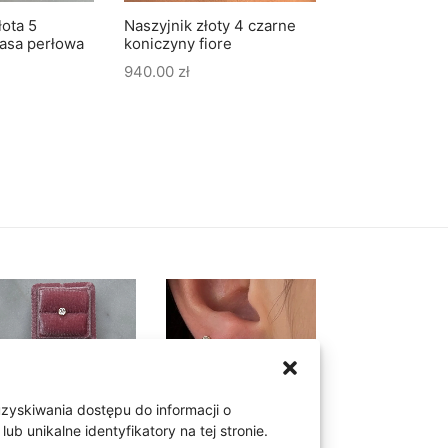
łota 5
Naszyjnik złoty 4 czarne
Kolczyki złote
asa perłowa
koniczyny fiore
s
940.00
zł
825.00
zł
uzyskiwania dostępu do informacji o
 unikalne identyfikatory na tej stronie.