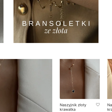
Naszyjnik złoty
Na
krawatka
kr