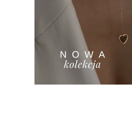
Kolczyki złote
Naszyjnik złoty
diamentowane
czarna koniczynka
kwiatki No. 02
marokańska fiore
fiore
nero No. 02
799.00
zł
1,665.00
zł