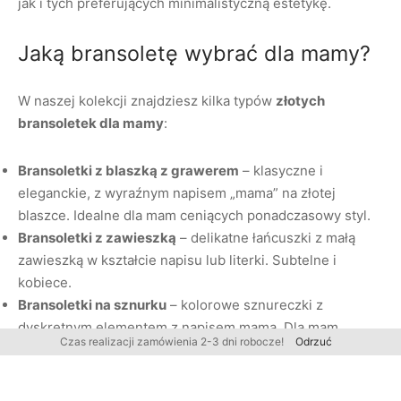
jak i tych preferujących minimalistyczną estetykę.
Jaką bransoletę wybrać dla mamy?
W naszej kolekcji znajdziesz kilka typów
złotych
bransoletek dla mamy
:
Bransoletki z blaszką z grawerem
– klasyczne i
eleganckie, z wyraźnym napisem „mama” na złotej
blaszce. Idealne dla mam ceniących ponadczasowy styl.
Bransoletki z zawieszką
– delikatne łańcuszki z małą
zawieszką w kształcie napisu lub literki. Subtelne i
kobiece.
Bransoletki na sznurku
– kolorowe sznureczki z
dyskretnym elementem z napisem mama. Dla mam
Czas realizacji zamówienia 2-3 dni robocze!
Odrzuć
lubiących nowoczesny design.
Każda z naszych bransoletek wykonana jest ze złota