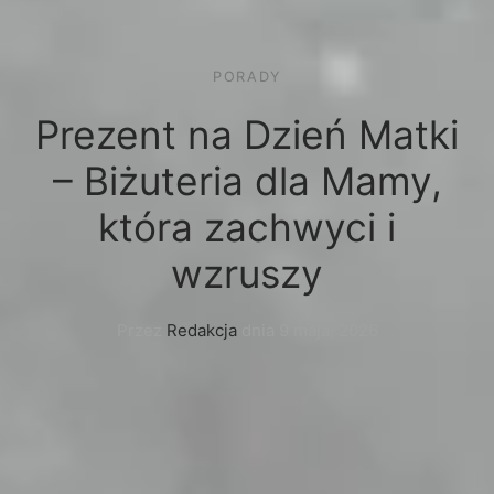
PORADY
Prezent na Dzień Matki
– Biżuteria dla Mamy,
która zachwyci i
wzruszy
Przez
Redakcja
dnia
9 maja, 2026