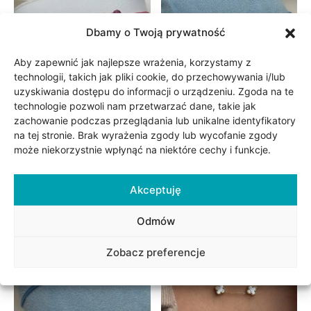
Dbamy o Twoją prywatność
Aby zapewnić jak najlepsze wrażenia, korzystamy z
technologii, takich jak pliki cookie, do przechowywania i/lub
uzyskiwania dostępu do informacji o urządzeniu. Zgoda na te
technologie pozwoli nam przetwarzać dane, takie jak
zachowanie podczas przeglądania lub unikalne identyfikatory
Bransoletka na sznurku
Bransoletka na sznurku
serce „Komunia Święta”
„Komunia Święta”
na tej stronie. Brak wyrażenia zgody lub wycofanie zgody
różowa
niebieska
może niekorzystnie wpłynąć na niektóre cechy i funkcje.
125.00
zł
119.00
zł
Akceptuję
Obecnie brak na stanie
Odmów
Zobacz preferencje