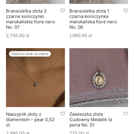
Bransoletka złota 3
Bransoletka złota 1
czarne koniczynki
czarna koniczynka
marokańskie fiore nero
marokańska fiore nero
No. 07
No. 06
2,795.00
zł
1,990.00
zł
Obecnie brak na stanie
Naszyjnik złoty z
Zawieszka złota
diamentem – pear 0,52
Cudowny Medalik la
ct
perla No. 01
2,995.00
zł
775.00
zł