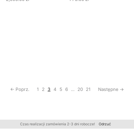
← Poprz.
1
2
3
4
5
6
…
20
21
Następne →
Czas realizacji zamówienia 2-3 dni robocze!
Odrzuć