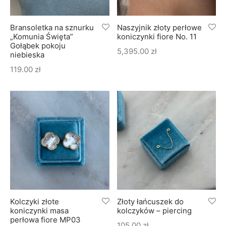
Bransoletka na sznurku
Naszyjnik złoty perłowe
„Komunia Święta”
koniczynki fiore No. 11
Gołąbek pokoju
5,395.00
zł
niebieska
119.00
zł
Kolczyki złote
Złoty łańcuszek do
koniczynki masa
kolczyków – piercing
perłowa fiore MP03
105.00
zł