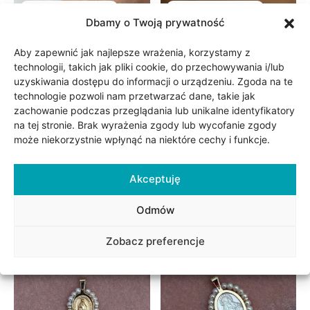
Obecnie brak na stanie
Obecnie brak na stanie
Dbamy o Twoją prywatność
Aby zapewnić jak najlepsze wrażenia, korzystamy z
technologii, takich jak pliki cookie, do przechowywania i/lub
uzyskiwania dostępu do informacji o urządzeniu. Zgoda na te
technologie pozwoli nam przetwarzać dane, takie jak
zachowanie podczas przeglądania lub unikalne identyfikatory
na tej stronie. Brak wyrażenia zgody lub wycofanie zgody
może niekorzystnie wpłynąć na niektóre cechy i funkcje.
Bransoletka złota 1
Naszyjnik złoty z
czarna koniczynka
diamentem – pear 0,52
marokańska fiore nero
ct
Akceptuję
No. 06
2,995.00
zł
1,990.00
zł
Odmów
Zobacz preferencje