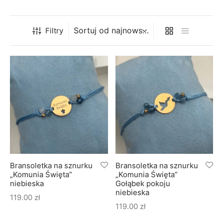
soria
uszki męskie
cing
ogę
mieniami
enty
czki klasyczne
ne złoto
dziny dziecka
Filtry
wiec/kruszec
eszki
ie
enty laboratoryjne
soria do obrączek
ziny/Imieniny
eszki męskie
 upominkowe
brytki
ny grawer
ki
lety
Bransoletka na sznurku
Bransoletka na sznurku
„Komunia Święta”
„Komunia Święta”
niebieska
Gołąbek pokoju
niebieska
119.00
zł
119.00
zł