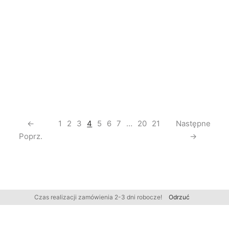
←
1
2
3
4
5
6
7
…
20
21
Następne
Poprz.
→
Czas realizacji zamówienia 2-3 dni robocze!
Odrzuć