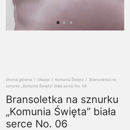
soria
uszki męskie
cing
ogę
mieniami
enty
czki klasyczne
ne złoto
dziny dziecka
wiec/kruszec
eszki
ie
enty laboratoryjne
soria do obrączek
ziny/Imieniny
eszki męskie
 upominkowe
brytki
ny grawer
ki
lety
Strona główna
/
Okazje
/
Komunia Święta
/
Bransoletka na
sznurku „Komunia Święta” biała serce No. 06
Bransoletka na sznurku
„Komunia Święta” biała
serce No. 06