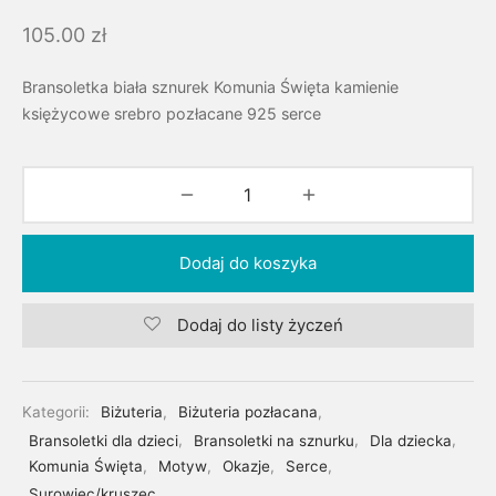
105.00
zł
Bransoletka biała sznurek Komunia Święta kamienie
księżycowe srebro pozłacane 925 serce
Dodaj do koszyka
Dodaj do listy życzeń
Kategorii:
Biżuteria
,
Biżuteria pozłacana
,
Bransoletki dla dzieci
,
Bransoletki na sznurku
,
Dla dziecka
,
Komunia Święta
,
Motyw
,
Okazje
,
Serce
,
Surowiec/kruszec