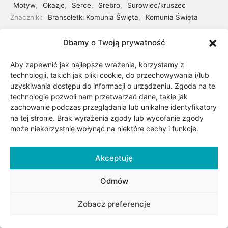
Motyw
,
Okazje
,
Serce
,
Srebro
,
Surowiec/kruszec
Znaczniki:
Bransoletki Komunia Święta
,
Komunia Święta
Dbamy o Twoją prywatność
Udostępnij
Aby zapewnić jak najlepsze wrażenia, korzystamy z
technologii, takich jak pliki cookie, do przechowywania i/lub
uzyskiwania dostępu do informacji o urządzeniu. Zgoda na te
technologie pozwoli nam przetwarzać dane, takie jak
zachowanie podczas przeglądania lub unikalne identyfikatory
na tej stronie. Brak wyrażenia zgody lub wycofanie zgody
może niekorzystnie wpłynąć na niektóre cechy i funkcje.
Akceptuję
Odmów
Opis
Zobacz preferencje
Subtelna bransoletka na sznurku koloru różowego z