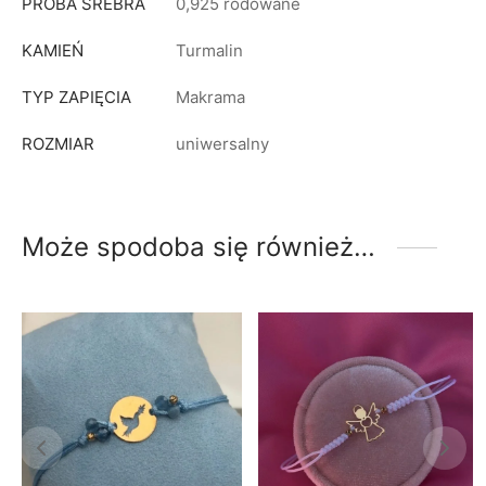
PRÓBA SREBRA
0,925 rodowane
KAMIEŃ
Turmalin
TYP ZAPIĘCIA
Makrama
ROZMIAR
uniwersalny
Może spodoba się również…