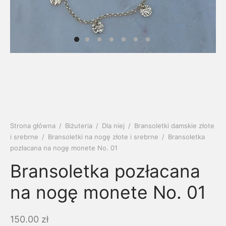
soria
uszki męskie
cing
ogę
mieniami
enty
czki klasyczne
ne złoto
dziny dziecka
wiec/kruszec
eszki
ie
enty laboratoryjne
soria do obrączek
ziny/Imieniny
eszki męskie
 upominkowe
brytki
ny grawer
ki
Strona główna
/
Biżuteria
/
Dla niej
/
Bransoletki damskie złote
i srebrne
/
Bransoletki na nogę złote i srebrne
/
Bransoletka
lety
pozłacana na nogę monete No. 01
Bransoletka pozłacana
na nogę monete No. 01
150.00
zł