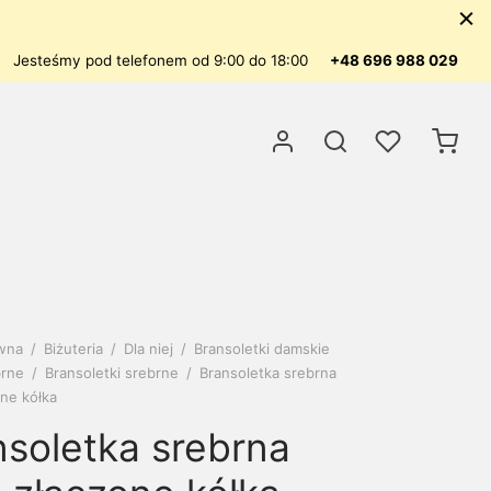
Jesteśmy pod telefonem od 9:00 do 18:00
+48 696 988 029
ówna
/
Biżuteria
/
Dla niej
/
Bransoletki damskie
brne
/
Bransoletki srebrne
/
Bransoletka srebrna
ne kółka
nsoletka srebrna