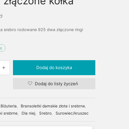
 złączone kółka
zł
ka srebro rodowane 925 dwa złączone ringi
ie
Dodaj do koszyka
Dodaj do listy życzeń
Biżuteria
,
Bransoletki damskie złote i srebrne
,
ki srebrne
,
Dla niej
,
Srebro
,
Surowiec/kruszec