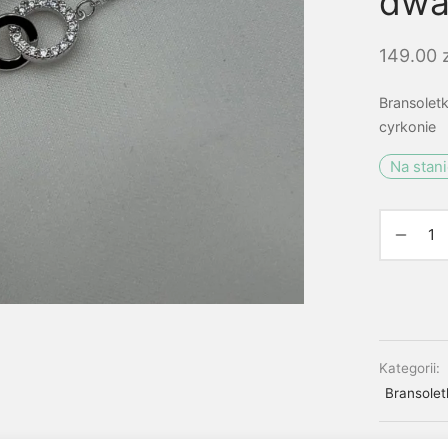
dwa
149.00
Bransolet
cyrkonie
Na stan
Kategorii:
Bransolet