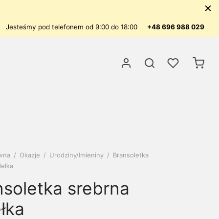
Jesteśmy pod telefonem od 9:00 do 18:00
+48 696 988 029
ówna
/
Okazje
/
Urodziny/Imieniny
/
Bransoletka
dełka
nsoletka srebrna
łka