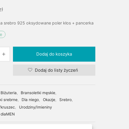
zł
ka srebro 925 oksydowane poler kłos + pancerka
ie
Dodaj do koszyka
Dodaj do listy życzeń
Biżuteria
,
Bransoletki męskie
,
ki srebrne
,
Dla niego
,
Okazje
,
Srebro
,
/kruszec
,
Urodziny/Imieniny
diaMEN