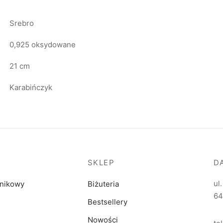
Srebro
0,925 oksydowane
21 cm
Karabińczyk
SKLEP
D
ul
dnikowy
Biżuteria
64
Bestsellery
Nowości