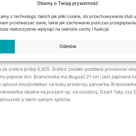
Dbamy o Twoją prywatność
Udostępnij
my z technologii, takich jak pliki cookie, do przechowywania i/lub 
nam przetwarzać dane, takie jak zachowanie podczas przeglądania lub
że niekorzystnie wpłynąć na niektóre cechy i funkcje.
Odmów
 ze srebra próby 0,925. Srebro zostało poddane procesowi oks
u pięknie lśni. Bransoletka ma długość 21 cm i jest zapinana na
o splocie kłos/jodełka+ na boku przekroju pancerka. Bransolet
ransoletka idealna na prezent np. na urodziny, Dzień Taty, czy
ańcuszek o takim samym splocie.