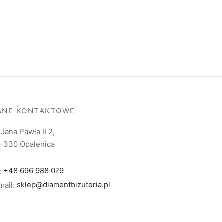
ANE KONTAKTOWE
. Jana Pawła II 2,
-330 Opalenica
l:
+48 696 988 029
mail:
sklep@diamentbizuteria.pl