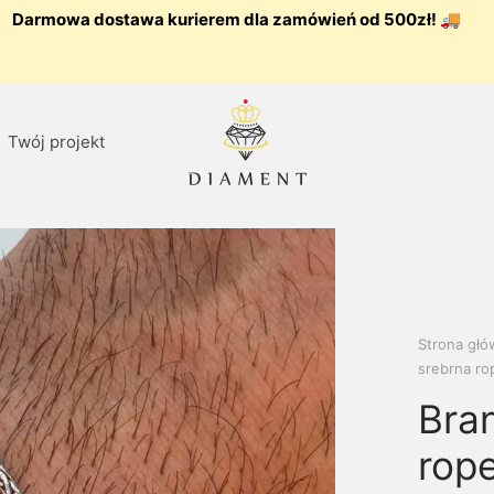
Darmowa dostawa kurierem dla zamówień od 500zł! 🚚
Twój projekt
Strona gł
srebrna ro
Bra
rop