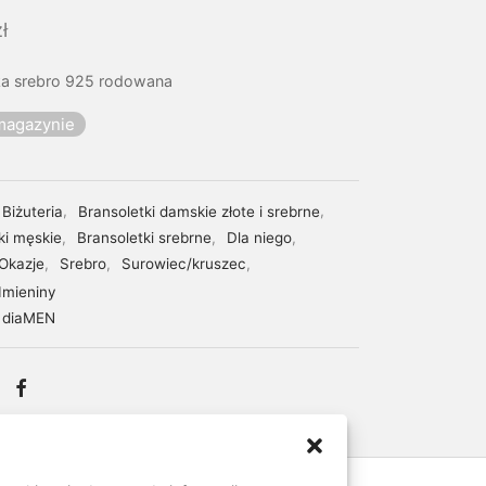
ł
ka srebro 925 rodowana
magazynie
Biżuteria
,
Bransoletki damskie złote i srebrne
,
ki męskie
,
Bransoletki srebrne
,
Dla niego
,
Okazje
,
Srebro
,
Surowiec/kruszec
,
Imieniny
diaMEN