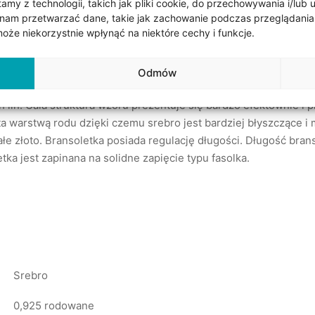
my z technologii, takich jak pliki cookie, do przechowywania i/lub 
nam przetwarzać dane, takie jak zachowanie podczas przeglądania lub
że niekorzystnie wpłynąć na niektóre cechy i funkcje.
Odmów
 ze srebra próby 0,925 rodowanego. Bransoletka ma bardzo sol
 lin. Cała struktura wzoru prezentuje się bardzo efektownie i p
ta warstwą rodu dzięki czemu srebro jest bardziej błyszczące i
łe złoto. Bransoletka posiada regulację długości. Długość brans
tka jest zapinana na solidne zapięcie typu fasolka.
Srebro
0,925 rodowane