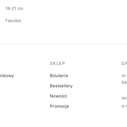
18-21 cm
Fasolka
SKLEP
D
ul
dnikowy
Biżuteria
64
Bestsellery
Nowości
te
e-
Promocje