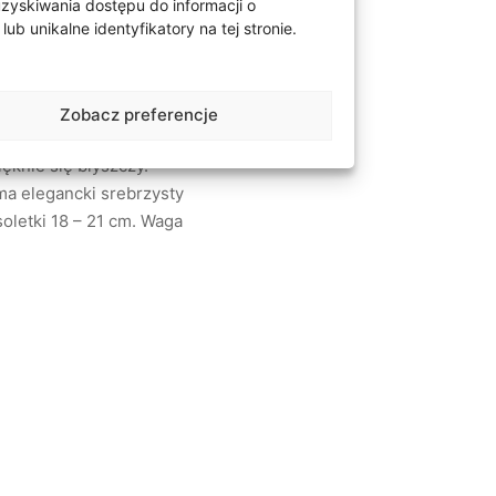
uzyskiwania dostępu do informacji o
 unikalne identyfikatory na tej stronie.
Zobacz preferencje
idny splot nawiązujący
ięknie się błyszczy.
 ma elegancki srebrzysty
oletki 18 – 21 cm. Waga