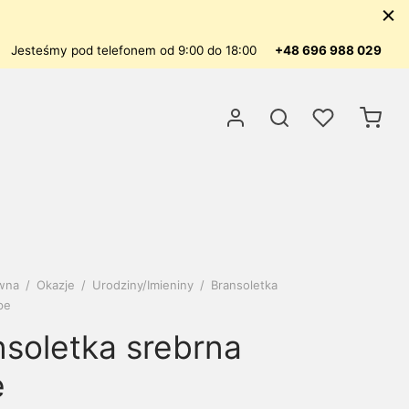
Jesteśmy pod telefonem od 9:00 do 18:00
+48 696 988 029
ówna
/
Okazje
/
Urodziny/Imieniny
/
Bransoletka
pe
nsoletka srebrna
e