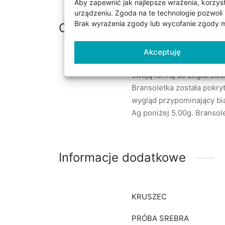
Aby zapewnić jak najlepsze wrażenia, korzysta
urządzeniu. Zgoda na te technologie pozwoli 
Brak wyrażenia zgody lub wycofanie zgody mo
Opis
Akceptuję
Bransoletka jest wykonana
swoją formą do żeglarskich
Bransoletka została pokry
wygląd przypominający bia
Ag poniżej 5.00g. Bransole
Informacje dodatkowe
KRUSZEC
PRÓBA SREBRA