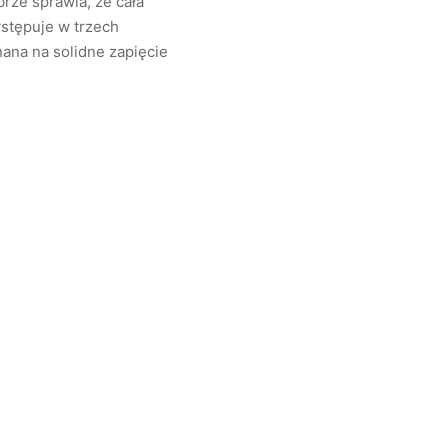
rze sprawia, że cała
ystępuje w trzech
nana na solidne zapięcie