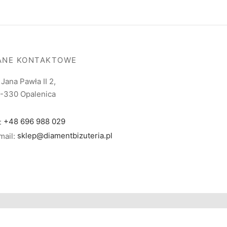
ANE KONTAKTOWE
. Jana Pawła II 2,
-330 Opalenica
l:
+48 696 988 029
mail:
sklep@diamentbizuteria.pl