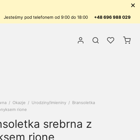
Jesteśmy pod telefonem od 9:00 do 18:00
+48 696 988 029
ówna
/
Okazje
/
Urodziny/Imieniny
/
Bransoletka
onyksem rione
nsoletka srebrna z
ksem rione