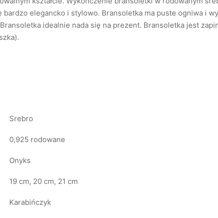
owalnym kształcie. Wykończenie bransoletki w rodowanym sreb
 bardzo elegancko i stylowo. Bransoletka ma puste ogniwa i w
 Bransoletka idealnie nada się na prezent. Bransoletka jest zapi
szka).
Srebro
0,925 rodowane
Onyks
19 cm, 20 cm, 21 cm
Karabińczyk