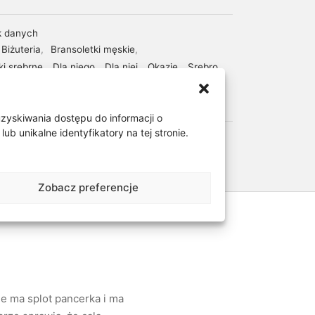
k danych
Biżuteria
,
Bransoletki męskie
,
ki srebrne
,
Dla niego
,
Dla niej
,
Okazje
,
Srebro
,
/kruszec
,
Urodziny/Imieniny
diaMEN
uzyskiwania dostępu do informacji o
 unikalne identyfikatory na tej stronie.
Zobacz preferencje
e ma splot pancerka i ma