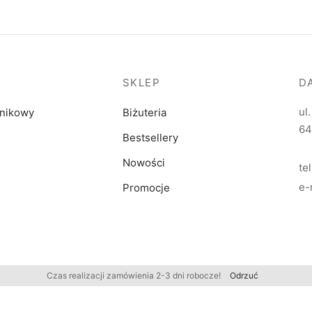
SKLEP
D
ul
dnikowy
Biżuteria
64
Bestsellery
Nowości
te
e-
Promocje
Czas realizacji zamówienia 2-3 dni robocze!
Odrzuć