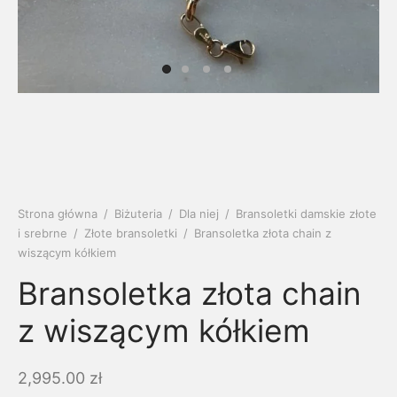
soria
uszki męskie
cing
ogę
mieniami
enty
czki klasyczne
ne złoto
dziny dziecka
wiec/kruszec
eszki
ie
enty laboratoryjne
soria do obrączek
ziny/Imieniny
eszki męskie
 upominkowe
brytki
ny grawer
ki
Strona główna
/
Biżuteria
/
Dla niej
/
Bransoletki damskie złote
i srebrne
/
Złote bransoletki
/
Bransoletka złota chain z
lety
wiszącym kółkiem
Bransoletka złota chain
z wiszącym kółkiem
2,995.00
zł