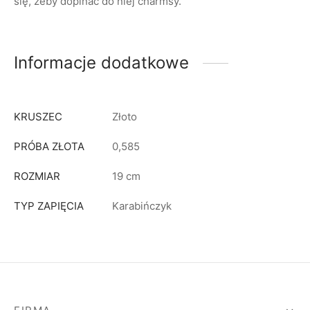
się, żeby dopinać do niej charmsy.
Informacje dodatkowe
KRUSZEC
Złoto
PRÓBA ZŁOTA
0,585
ROZMIAR
19 cm
TYP ZAPIĘCIA
Karabińczyk