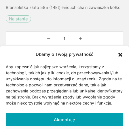
Bransoletka złoto 585 (14kt) łańcuch chain zawieszka kółko
Na stanie
Dbamy o Twoją prywatność
Dodaj do koszyka
Aby zapewnić jak najlepsze wrażenia, korzystamy z
Dodaj do listy życzeń
technologii, takich jak pliki cookie, do przechowywania i/lub
uzyskiwania dostępu do informacji o urządzeniu. Zgoda na te
technologie pozwoli nam przetwarzać dane, takie jak
zachowanie podczas przeglądania lub unikalne identyfikatory
Kategorii:
Biżuteria
,
Bransoletki damskie złote i srebrne
,
na tej stronie. Brak wyrażenia zgody lub wycofanie zgody
Dla niej
,
Surowiec/kruszec
,
Złote bransoletki
,
Złoto
może niekorzystnie wpłynąć na niektóre cechy i funkcje.
Akceptuję
Udostępnij