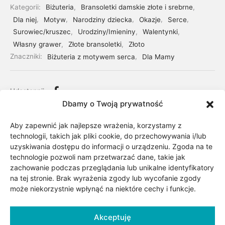
Kategorii:
Biżuteria
,
Bransoletki damskie złote i srebrne
,
Dla niej
,
Motyw
,
Narodziny dziecka
,
Okazje
,
Serce
,
Surowiec/kruszec
,
Urodziny/Imieniny
,
Walentynki
,
Własny grawer
,
Złote bransoletki
,
Złoto
Znaczniki:
Biżuteria z motywem serca
,
Dla Mamy
Udostępnij
Dbamy o Twoją prywatność
Aby zapewnić jak najlepsze wrażenia, korzystamy z
technologii, takich jak pliki cookie, do przechowywania i/lub
uzyskiwania dostępu do informacji o urządzeniu. Zgoda na te
technologie pozwoli nam przetwarzać dane, takie jak
zachowanie podczas przeglądania lub unikalne identyfikatory
na tej stronie. Brak wyrażenia zgody lub wycofanie zgody
może niekorzystnie wpłynąć na niektóre cechy i funkcje.
Akceptuję