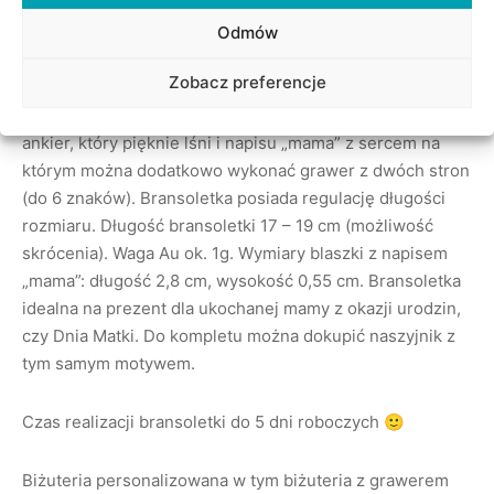
Opis
Odmów
Zobacz preferencje
Bransoletka jest wykonana ze złota próby 0,585 (14kt).
Bransoletka składa się z solidnego łańcuszka o splocie
ankier, który pięknie lśni i napisu „mama” z sercem na
którym można dodatkowo wykonać grawer z dwóch stron
(do 6 znaków). Bransoletka posiada regulację długości
rozmiaru. Długość bransoletki 17 – 19 cm (możliwość
skrócenia). Waga Au ok. 1g. Wymiary blaszki z napisem
„mama”: długość 2,8 cm, wysokość 0,55 cm. Bransoletka
idealna na prezent dla ukochanej mamy z okazji urodzin,
czy Dnia Matki. Do kompletu można dokupić naszyjnik z
tym samym motywem.
Czas realizacji bransoletki do 5 dni roboczych 🙂
Biżuteria personalizowana w tym biżuteria z grawerem