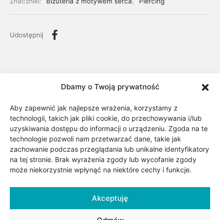
Znaczniki:
Biżuteria z motywem serca
,
Piercing
Udostępnij
Dbamy o Twoją prywatność
Aby zapewnić jak najlepsze wrażenia, korzystamy z
technologii, takich jak pliki cookie, do przechowywania i/lub
uzyskiwania dostępu do informacji o urządzeniu. Zgoda na te
technologie pozwoli nam przetwarzać dane, takie jak
zachowanie podczas przeglądania lub unikalne identyfikatory
na tej stronie. Brak wyrażenia zgody lub wycofanie zgody
Opis
może niekorzystnie wpłynąć na niektóre cechy i funkcje.
Akceptuję
Kolczyk jest wykonany ze złota próby 0,585 (14kt).
Kolczyk do piercingu jest zakończony z jednej strony