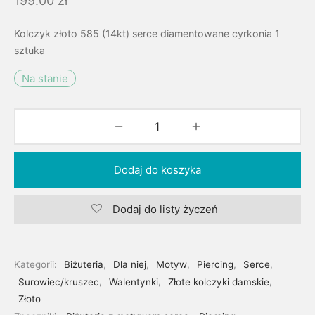
199.00
zł
Kolczyk złoto 585 (14kt) serce diamentowane cyrkonia 1
sztuka
Na stanie
Dodaj do koszyka
Dodaj do listy życzeń
Kategorii:
Biżuteria
,
Dla niej
,
Motyw
,
Piercing
,
Serce
,
Surowiec/kruszec
,
Walentynki
,
Złote kolczyki damskie
,
Złoto