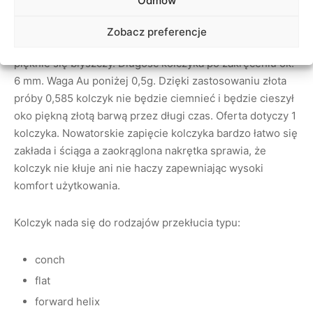
Odmów
zapięciem typu nakrętka o średnicy 4 mm a z drugiej
sercem o wymiarach 5 x 5 mm. Serce jest efektownie
Zobacz preferencje
diamentowane i ma osadzoną 1 cyrkonie, dzięki czemu
pięknie się błyszczy. Długość kolczyka po zakręceniu ok.
6 mm. Waga Au poniżej 0,5g. Dzięki zastosowaniu złota
próby 0,585 kolczyk nie będzie ciemnieć i będzie cieszył
oko piękną złotą barwą przez długi czas. Oferta dotyczy 1
kolczyka. Nowatorskie zapięcie kolczyka bardzo łatwo się
zakłada i ściąga a zaokrąglona nakrętka sprawia, że
kolczyk nie kłuje ani nie haczy zapewniając wysoki
komfort użytkowania.
Kolczyk nada się do rodzajów przekłucia typu:
conch
flat
forward helix