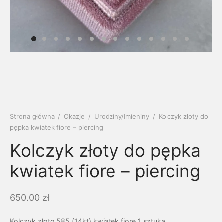
soria
uszki męskie
cing
ogę
mieniami
enty
czki klasyczne
ne złoto
dziny dziecka
wiec/kruszec
eszki
ie
enty laboratoryjne
soria do obrączek
ziny/Imieniny
eszki męskie
 upominkowe
brytki
ny grawer
ki
Strona główna
/
Okazje
/
Urodziny/Imieniny
/
Kolczyk złoty do
pępka kwiatek fiore – piercing
lety
Kolczyk złoty do pępka
kwiatek fiore – piercing
650.00
zł
Kolczyk złoto 585 (14kt) kwiatek fiore 1 sztuka