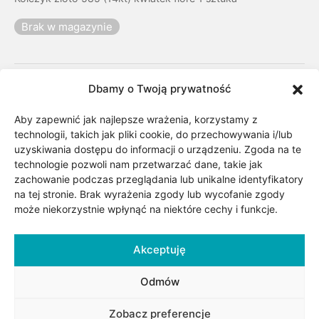
Brak w magazynie
Kategorii:
Biżuteria
,
Dla niej
,
Motyw
,
Okazje
,
Piercing
,
Dbamy o Twoją prywatność
Rośliny i zwierzęta
,
Surowiec/kruszec
,
Urodziny/Imieniny
,
Aby zapewnić jak najlepsze wrażenia, korzystamy z
Złote kolczyki damskie
,
Złoto
technologii, takich jak pliki cookie, do przechowywania i/lub
Znaczniki:
Fiore
,
Piercing
uzyskiwania dostępu do informacji o urządzeniu. Zgoda na te
technologie pozwoli nam przetwarzać dane, takie jak
zachowanie podczas przeglądania lub unikalne identyfikatory
Udostępnij
na tej stronie. Brak wyrażenia zgody lub wycofanie zgody
może niekorzystnie wpłynąć na niektóre cechy i funkcje.
Akceptuję
Odmów
Zobacz preferencje