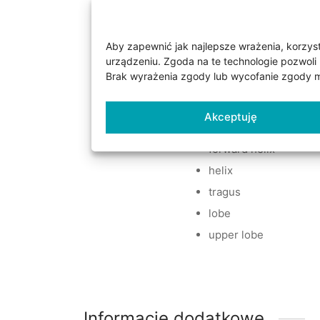
Dzięki zastosowaniu nowat
sprawiają, że kolczyk nie
Aby zapewnić jak najlepsze wrażenia, korzysta
urządzeniu. Zgoda na te technologie pozwoli 
Kolczyk nada się do rodza
Brak wyrażenia zgody lub wycofanie zgody mo
conch
Akceptuję
flat
forward helix
helix
tragus
lobe
upper lobe
Informacje dodatkowe