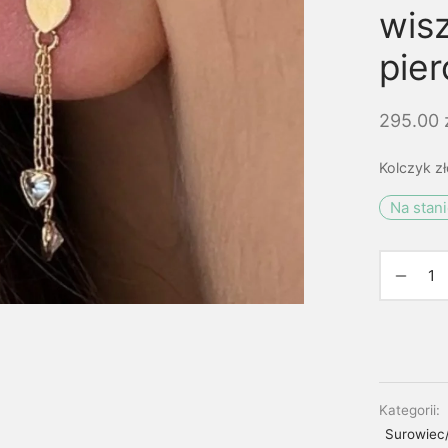
wis
pier
295.00
Kolczyk zł
Na stan
Kategorii:
Surowiec