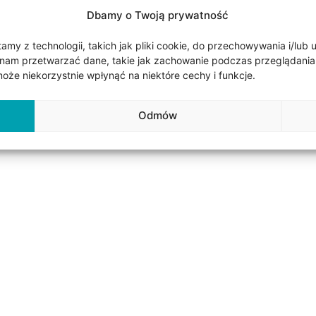
orskiego zapięcia kolczyki bardzo łatwo się zakłada i ściąga a 
Dbamy o Twoją prywatność
 kłuje ani nie haczy zapewniając wysoki komfort użytkowania.
my z technologii, takich jak pliki cookie, do przechowywania i/lub 
nam przetwarzać dane, takie jak zachowanie podczas przeglądania lub
jów przekłucia typu:
że niekorzystnie wpłynąć na niektóre cechy i funkcje.
Odmów