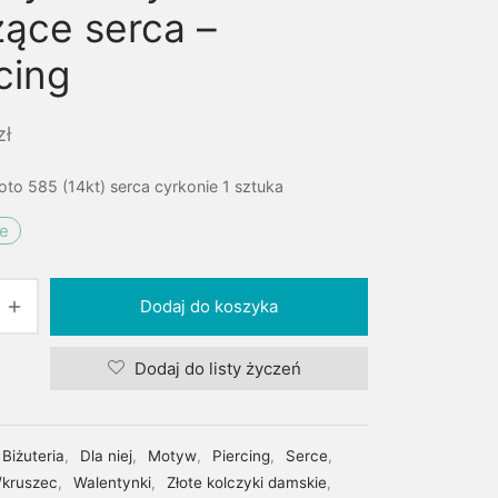
zące serca –
cing
zł
oto 585 (14kt) serca cyrkonie 1 sztuka
ie
Dodaj do koszyka
Dodaj do listy życzeń
Biżuteria
,
Dla niej
,
Motyw
,
Piercing
,
Serce
,
/kruszec
,
Walentynki
,
Złote kolczyki damskie
,