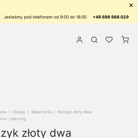
Jesteśmy pod telefonem od 9:00 do 18:00
+48 696 988 029
ówna
/
Okazje
/
Walentynki
/
Kolczyk złoty dwa
rca – piercing
czyk złoty dwa