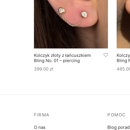
kiem
Kolczyk złoty z łańcuszkiem
Kolczy
Bling No. 01 – piercing
Bling 
399.00
zł
465.0
FIRMA
POMOC
O nas
Blog pora