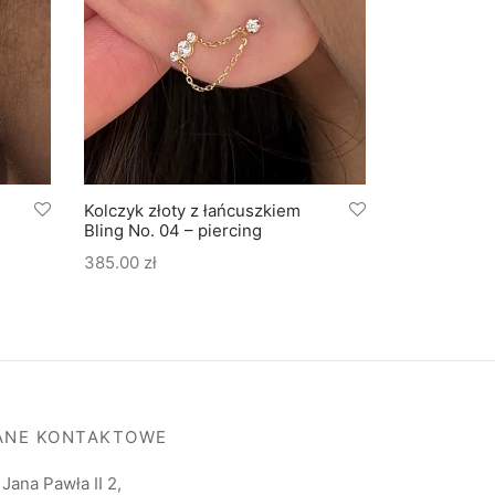
Kolczyk złoty z łańcuszkiem
Kolczyk zło
Bling No. 04 – piercing
Bling No. 02
385.00
zł
465.00
zł
ANE KONTAKTOWE
. Jana Pawła II 2,