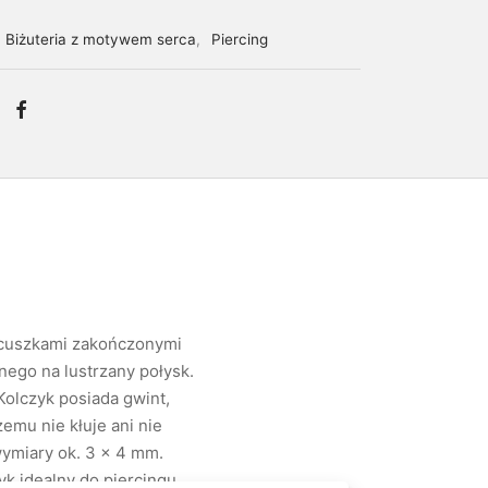
Biżuteria z motywem serca
,
Piercing
ańcuszkami zakończonymi
nego na lustrzany połysk.
Kolczyk posiada gwint,
zemu nie kłuje ani nie
wymiary ok. 3 x 4 mm.
k idealny do piercingu.