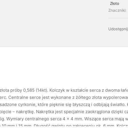
Złoto
Znaczniki:
Udostępnij
złota próby 0,585 (14kt). Kolczyk w kształcie serca z dwoma ł
erc. Centralne serce jest wykonane z żółtego złota wypolerowa
dzone cyrkonie, które pięknie się błyszczą i odbijają światło. 
pięcie – nakrętkę. Nakrętka jest specjalnie zaokrąglona dzięki c
,5g. Wymiary centralnego serca 4 x 4 mm. Wiszące serca mają 
10 mm i 15 mm. Długość gwintu po zakręceniu ok. 6 mm. Kolczy