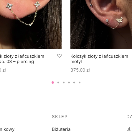
k złoty z łańcuszkiem
Kolczyk złoty z łańcuszkiem
No. 03 – piercing
motyl
0
zł
375.00
zł
SKLEP
D
ul
dnikowy
Biżuteria