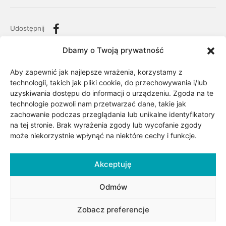
Udostępnij
Dbamy o Twoją prywatność
Aby zapewnić jak najlepsze wrażenia, korzystamy z
technologii, takich jak pliki cookie, do przechowywania i/lub
uzyskiwania dostępu do informacji o urządzeniu. Zgoda na te
technologie pozwoli nam przetwarzać dane, takie jak
zachowanie podczas przeglądania lub unikalne identyfikatory
na tej stronie. Brak wyrażenia zgody lub wycofanie zgody
może niekorzystnie wpłynąć na niektóre cechy i funkcje.
Opis
Akceptuję
Odmów
Kolczyk jest wykonany ze złota próby 0,585 (14kt).
Zobacz preferencje
Kolczyk podwójny do dziurek w uchu standard ear lobe i
upper lobe. Kolczyk jest podwójny i składa się z dwóch