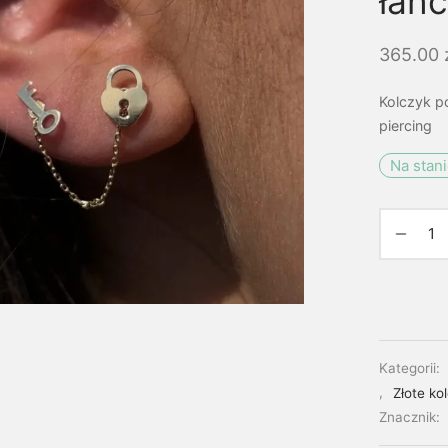
łań
365.00
Kolczyk p
piercing
Na stan
Kategorii:
,
Złote ko
Znacznik: