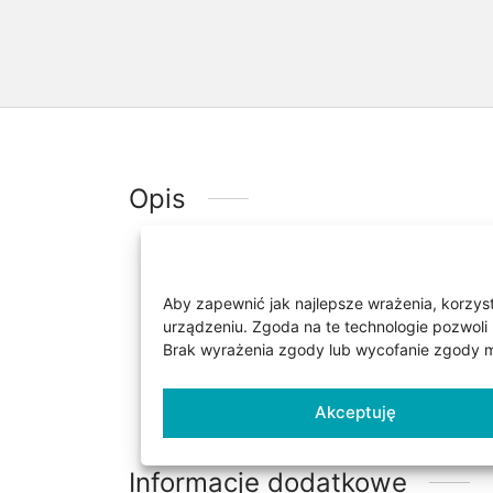
Opis
Kolczyk jest wykonany ze 
kolczyk w kształcie kłódki
Aby zapewnić jak najlepsze wrażenia, korzysta
urządzeniu. Zgoda na te technologie pozwoli 
ankier. Łańcuszek nie jes
Brak wyrażenia zgody lub wycofanie zgody mo
Wymiary kłódki 5 x 8 mm. 
zapięcie typu sztyft tzw. 
Akceptuję
Informacje dodatkowe