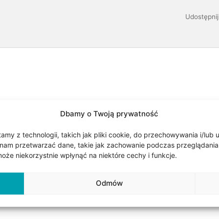
Udostępnij
Dbamy o Twoją prywatność
złota próby 0,585. Kolczyk podwójny do dziurek w uchu standar
. Drugi kolczyk w kształcie kluczyka. Oba kolczyki są połączone
my z technologii, takich jak pliki cookie, do przechowywania i/lub 
nam przetwarzać dane, takie jak zachowanie podczas przeglądania lub
t przymocowany na stałe do kolczyków, więc można go zakładać
że niekorzystnie wpłynąć na niektóre cechy i funkcje.
Wymiary kluczyka 3,5 x 8 mm. Długość łańcuszka około 3 cm. K
wkrętki. Waga Au poniżej 1.00g.
Odmów