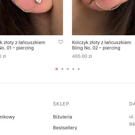
k złoty z łańcuszkiem
Kolczyk złoty z łańcuszkiem
No. 01 – piercing
Bling No. 02 – piercing
0
zł
465.00
zł
SKLEP
D
ul
dnikowy
Biżuteria
64
Bestsellery