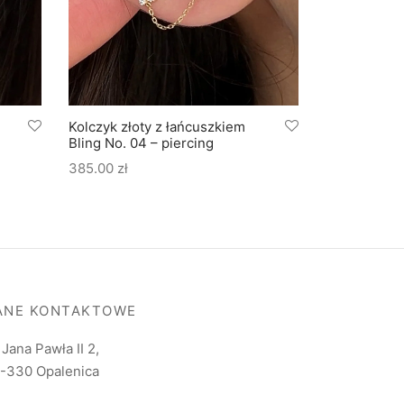
Kolczyk złoty z łańcuszkiem
Kolczyk zło
Bling No. 04 – piercing
Bling No. 03
385.00
zł
465.00
zł
ANE KONTAKTOWE
. Jana Pawła II 2,
-330 Opalenica