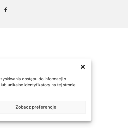
d lobe i upper lobe. Jeden
 łańcuszkiem o splocie
uzyskiwania dostępu do informacji o
 unikalne identyfikatory na tej stronie.
 do innych kolczyków.
olczyki są zapinane na
Zobacz preferencje