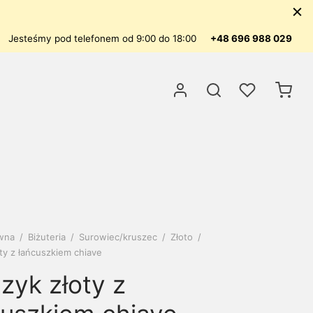
Jesteśmy pod telefonem od 9:00 do 18:00
+48 696 988 029
ówna
/
Biżuteria
/
Surowiec/kruszec
/
Złoto
/
oty z łańcuszkiem chiave
zyk złoty z