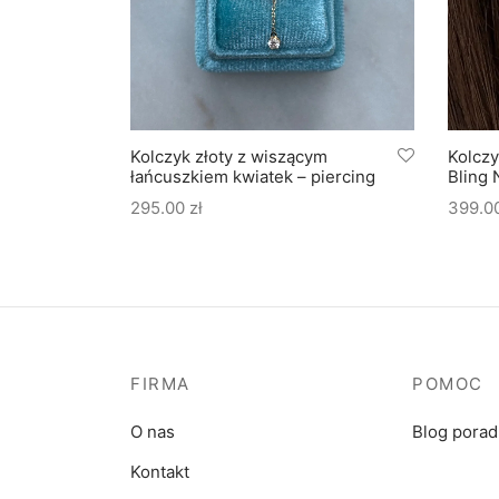
kiem
Kolczyk złoty z wiszącym
Kolczy
łańcuszkiem kwiatek – piercing
Bling 
295.00
zł
399.0
FIRMA
POMOC
O nas
Blog pora
Kontakt