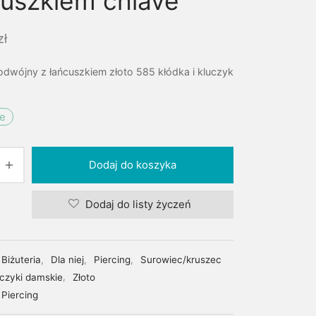
cuszkiem chiave
zł
odwójny z łańcuszkiem złoto 585 kłódka i kluczyk
ie
Dodaj do koszyka
Dodaj do listy życzeń
Biżuteria
,
Dla niej
,
Piercing
,
Surowiec/kruszec
lczyki damskie
,
Złoto
Piercing