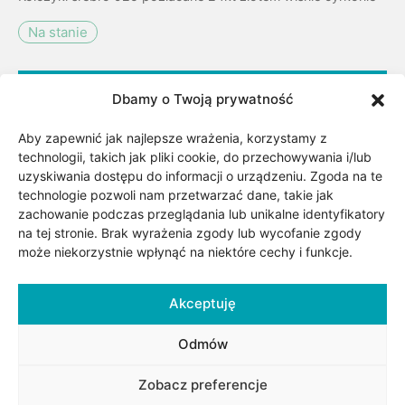
Na stanie
Dodaj do koszyka
Dbamy o Twoją prywatność
Aby zapewnić jak najlepsze wrażenia, korzystamy z
Dodaj do listy życzeń
technologii, takich jak pliki cookie, do przechowywania i/lub
uzyskiwania dostępu do informacji o urządzeniu. Zgoda na te
technologie pozwoli nam przetwarzać dane, takie jak
zachowanie podczas przeglądania lub unikalne identyfikatory
Kategorii:
Biżuteria
,
Biżuteria pozłacana
,
Dla dziecka
,
na tej stronie. Brak wyrażenia zgody lub wycofanie zgody
Dla niej
,
Kolczyki dla dzieci
,
Motyw
,
Pozłacane kolczyki
,
może niekorzystnie wpłynąć na niektóre cechy i funkcje.
Rośliny i zwierzęta
,
Surowiec/kruszec
Akceptuję
Udostępnij
Odmów
Zobacz preferencje