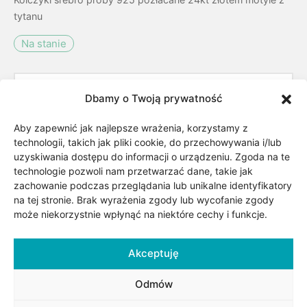
tytanu
Na stanie
Dbamy o Twoją prywatność
Aby zapewnić jak najlepsze wrażenia, korzystamy z
Dodaj do koszyka
technologii, takich jak pliki cookie, do przechowywania i/lub
uzyskiwania dostępu do informacji o urządzeniu. Zgoda na te
Dodaj do listy życzeń
technologie pozwoli nam przetwarzać dane, takie jak
zachowanie podczas przeglądania lub unikalne identyfikatory
na tej stronie. Brak wyrażenia zgody lub wycofanie zgody
może niekorzystnie wpłynąć na niektóre cechy i funkcje.
Kategorii:
Biżuteria
,
Biżuteria pozłacana
,
Dla dziecka
,
Dla niej
,
Inne
,
Kolczyki dla dzieci
,
Motyw
,
Akceptuję
Pozłacane kolczyki
,
Rośliny i zwierzęta
,
Surowiec/kruszec
Odmów
Udostępnij