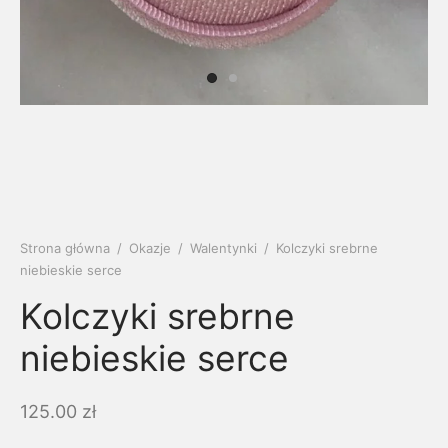
soria
uszki męskie
cing
ogę
mieniami
enty
czki klasyczne
ne złoto
dziny dziecka
wiec/kruszec
eszki
ie
enty laboratoryjne
soria do obrączek
ziny/Imieniny
eszki męskie
 upominkowe
brytki
ny grawer
ki
Strona główna
/
Okazje
/
Walentynki
/
Kolczyki srebrne
niebieskie serce
lety
Kolczyki srebrne
niebieskie serce
125.00
zł