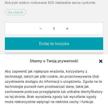
Kolczyki srebro rodowane 925 niebieskie serca cyrkonie
Na stanie
Dodaj do koszyka
Dodaj do listy życzeń
Dbamy o Twoją prywatność
Aby zapewnić jak najlepsze wrażenia, korzystamy z
Kategorii:
Biżuteria
,
Dla dziecka
,
Dla niej
,
technologii, takich jak pliki cookie, do przechowywania i/lub
uzyskiwania dostępu do informacji o urządzeniu. Zgoda na te
Kolczyki dla dzieci
,
Motyw
,
Okazje
,
Serce
,
technologie pozwoli nam przetwarzać dane, takie jak
Srebrne kolczyki
,
Srebro
,
Surowiec/kruszec
,
zachowanie podczas przeglądania lub unikalne identyfikatory
Urodziny/Imieniny
,
Walentynki
na tej stronie. Brak wyrażenia zgody lub wycofanie zgody
Znacznik:
Biżuteria z motywem serca
może niekorzystnie wpłynąć na niektóre cechy i funkcje.