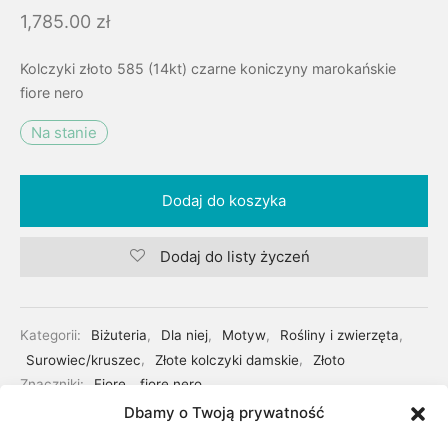
1,785.00
zł
Kolczyki złoto 585 (14kt) czarne koniczyny marokańskie
fiore nero
Na stanie
Dodaj do koszyka
Dodaj do listy życzeń
Kategorii:
Biżuteria
,
Dla niej
,
Motyw
,
Rośliny i zwierzęta
,
Surowiec/kruszec
,
Złote kolczyki damskie
,
Złoto
Znaczniki:
Fiore
,
fiore nero
Dbamy o Twoją prywatność