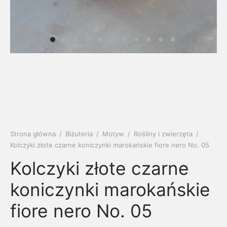
soria
uszki męskie
cing
ogę
mieniami
enty
czki klasyczne
ne złoto
dziny dziecka
wiec/kruszec
eszki
ie
enty laboratoryjne
soria do obrączek
ziny/Imieniny
eszki męskie
 upominkowe
brytki
ny grawer
ki
Strona główna
/
Biżuteria
/
Motyw
/
Rośliny i zwierzęta
/
lety
Kolczyki złote czarne koniczynki marokańskie fiore nero No. 05
Kolczyki złote czarne
koniczynki marokańskie
fiore nero No. 05