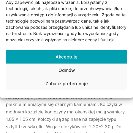
Udostępnij
Aby zapewnić jak najlepsze wrażenia, korzystamy z
technologii, takich jak pliki cookie, do przechowywania i/lub
uzyskiwania dostępu do informacji o urządzeniu. Zgoda na te
technologie pozwoli nam przetwarzać dane, takie jak
zachowanie podczas przeglądania lub unikalne identyfikatory
na tej stronie. Brak wyrażenia zgody lub wycofanie zgody
może niekorzystnie wpłynąć na niektóre cechy i funkcje.
Akceptuję
Odmów
Opis
Zobacz preferencje
Kolczyki są wykonane ze złota próby 0,585 (14kt) z
pięknie mieniącymi się czarnym kamieniami. Kolczyki w
modnym kształcie koniczyny marokańskiej mają wymiary
1,05 x 1,05 cm. Kolczyki są zapinane na zapięcie typu
sztyft tzw. wkrętki. Waga kolczyków ok. 2.20~2.30g. Do