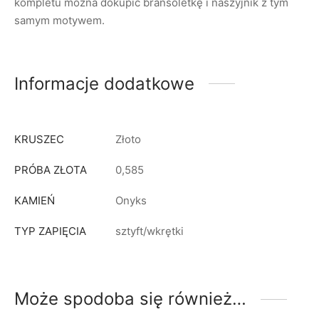
kompletu można dokupić bransoletkę i naszyjnik z tym
samym motywem.
Informacje dodatkowe
KRUSZEC
Złoto
PRÓBA ZŁOTA
0,585
KAMIEŃ
Onyks
TYP ZAPIĘCIA
sztyft/wkrętki
Może spodoba się również…