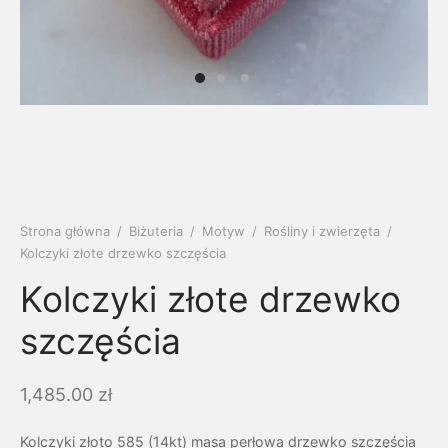
soria
uszki męskie
cing
ogę
mieniami
enty
czki klasyczne
ne złoto
dziny dziecka
wiec/kruszec
eszki
ie
enty laboratoryjne
soria do obrączek
ziny/Imieniny
eszki męskie
 upominkowe
brytki
ny grawer
ki
Strona główna
/
Biżuteria
/
Motyw
/
Rośliny i zwierzęta
/
Kolczyki złote drzewko szczęścia
lety
Kolczyki złote drzewko
szczęścia
1,485.00
zł
Kolczyki złoto 585 (14kt) masa perłowa drzewko szczęścia