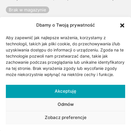
Brak w magazynie
Dbamy o Twoją prywatność
Kategorii:
Biżuteria
,
Dla niej
,
Masa perłowa
,
Motyw
,
Aby zapewnić jak najlepsze wrażenia, korzystamy z
Rośliny i zwierzęta
,
Surowiec/kruszec
,
technologii, takich jak pliki cookie, do przechowywania i/lub
Złote kolczyki damskie
,
Złoto
uzyskiwania dostępu do informacji o urządzeniu. Zgoda na te
technologie pozwoli nam przetwarzać dane, takie jak
zachowanie podczas przeglądania lub unikalne identyfikatory
Udostępnij
na tej stronie. Brak wyrażenia zgody lub wycofanie zgody
może niekorzystnie wpłynąć na niektóre cechy i funkcje.
Akceptuję
Odmów
Zobacz preferencje