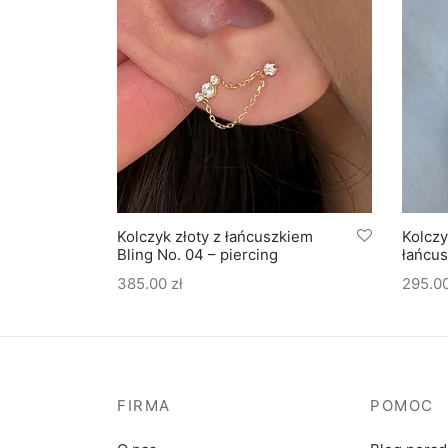
Kolczyk złoty z łańcuszkiem
Kolczy
Bling No. 04 – piercing
łańcus
385.00
zł
295.0
FIRMA
POMOC