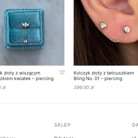
k złoty z wiszącym
Kolczyk złoty z łańcuszkiem
zkiem kwiatek – piercing
Bling No. 01 – piercing
0
zł
399.00
zł
SKLEP
D
ul