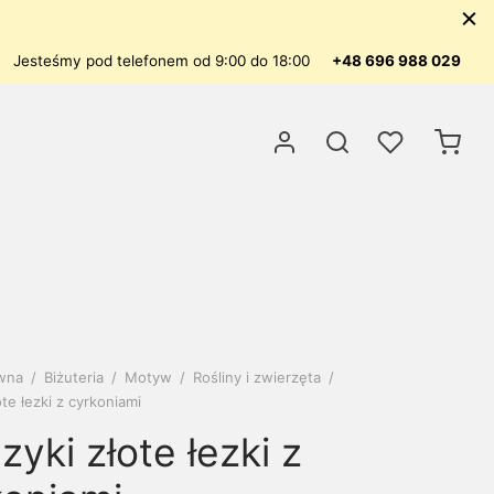
Jesteśmy pod telefonem od 9:00 do 18:00
+48 696 988 029
ówna
/
Biżuteria
/
Motyw
/
Rośliny i zwierzęta
/
ote łezki z cyrkoniami
zyki złote łezki z