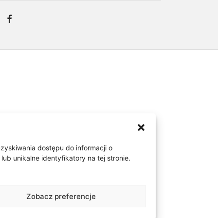
dwóch elementów. Pierwszy
nkiem. Drugi element w
i można go ściągnąć z
uzyskiwania dostępu do informacji o
 unikalne identyfikatory na tej stronie.
apinane na zapięcie typu
k. 1,2 cm. Długość
ektownie i idealnie
Zobacz preferencje