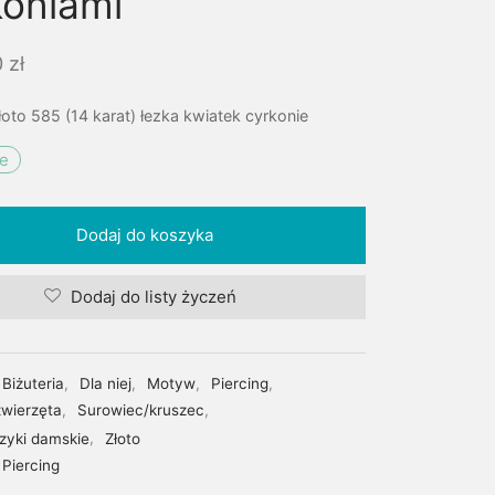
koniami
0
zł
łoto 585 (14 karat) łezka kwiatek cyrkonie
ie
Dodaj do koszyka
Dodaj do listy życzeń
Biżuteria
,
Dla niej
,
Motyw
,
Piercing
,
zwierzęta
,
Surowiec/kruszec
,
czyki damskie
,
Złoto
Piercing