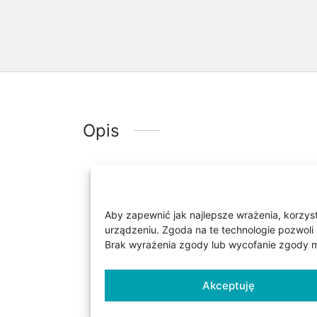
Opis
Kolczyki są wykonane ze z
element to kolczyk z pros
kształcie kwiatka wisi na 
Aby zapewnić jak najlepsze wrażenia, korzysta
urządzeniu. Zgoda na te technologie pozwoli 
gwintu. Kolczyki mają osa
Brak wyrażenia zgody lub wycofanie zgody mo
sztyft tzw. wkręty. Waga 
drugiego elementu ok. 9 m
Akceptuję
komponują się z kolczykam