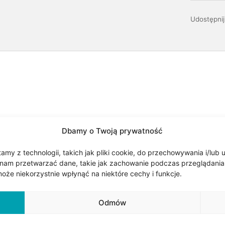
Udostępnij
łota próby 0,585 (14kt). Designerskie kolczyki składają się z 
Dbamy o Twoją prywatność
tym gwintem zakończony łezką. Kolczyk jest zapinany tzw. bara
gwincie i wystaje pod płatkiem ucha. Element ten jest ruchomy 
my z technologii, takich jak pliki cookie, do przechowywania i/lub 
nam przetwarzać dane, takie jak zachowanie podczas przeglądania lub
dzone cyrkonie dzięki czemu pięknie się błyszczą. Kolczyki są z
że niekorzystnie wpłynąć na niektóre cechy i funkcje.
ok. 2g. Wymiary kolczyków: łezka ma 3 x 6 mm. Długość gwintu o
m. Szerokość kwiatka 1,3 cm. Kolczyki prezentują się bardzo ef
Odmów
i do piercingu.