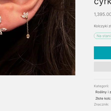
cyr
1,395.0
Kolczyki z
Na stan
Kategorii:
Rośliny i 
Złote kol
Znacznik: