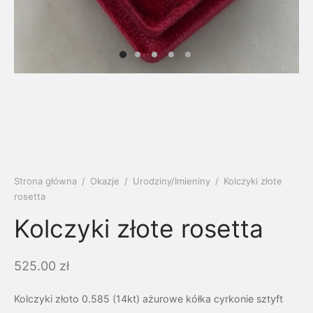
soria
uszki męskie
cing
ogę
mieniami
enty
czki klasyczne
ne złoto
dziny dziecka
wiec/kruszec
eszki
ie
enty laboratoryjne
soria do obrączek
ziny/Imieniny
eszki męskie
 upominkowe
brytki
ny grawer
ki
Strona główna
/
Okazje
/
Urodziny/Imieniny
/
Kolczyki złote
lety
rosetta
Kolczyki złote rosetta
525.00
zł
Kolczyki złoto 0.585 (14kt) ażurowe kółka cyrkonie sztyft