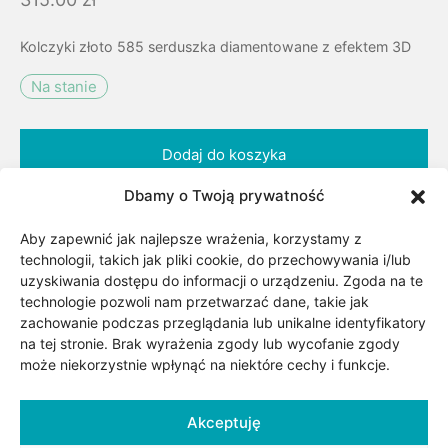
Kolczyki złoto 585 serduszka diamentowane z efektem 3D
Na stanie
Dodaj do koszyka
Dbamy o Twoją prywatność
Dodaj do listy życzeń
Aby zapewnić jak najlepsze wrażenia, korzystamy z
technologii, takich jak pliki cookie, do przechowywania i/lub
uzyskiwania dostępu do informacji o urządzeniu. Zgoda na te
Kategorii:
Biżuteria
,
Chrzest
,
Dla dziecka
,
Dla niej
,
technologie pozwoli nam przetwarzać dane, takie jak
Kolczyki dla dzieci
,
Komunia Święta
,
Motyw
,
zachowanie podczas przeglądania lub unikalne identyfikatory
Narodziny dziecka
,
Okazje
,
Serce
,
Surowiec/kruszec
,
na tej stronie. Brak wyrażenia zgody lub wycofanie zgody
Urodziny/Imieniny
,
Walentynki
,
Złote kolczyki damskie
,
może niekorzystnie wpłynąć na niektóre cechy i funkcje.
Złoto
Znacznik:
Biżuteria z motywem serca
Akceptuję