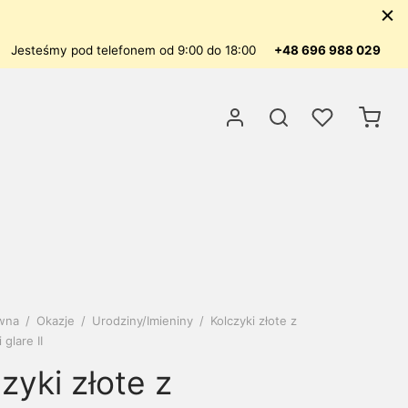
Jesteśmy pod telefonem od 9:00 do 18:00
+48 696 988 029
ówna
/
Okazje
/
Urodziny/Imieniny
/
Kolczyki złote z
glare II
zyki złote z