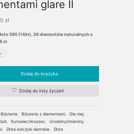
entami glare II
00
zł
złoto 585 (14kt), 26 diamentów naturalnych o
8 ct
ie
Dodaj do koszyka
Dodaj do listy życzeń
Biżuteria
,
Biżuteria z diamentami
,
Dla niej
,
Ślub
,
Surowiec/kruszec
,
Urodziny/Imieniny
,
i
,
Złote kolczyki damskie
,
Złoto