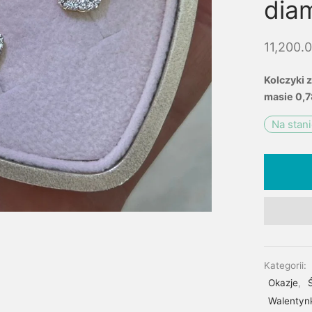
diam
11,200.
Kolczyki 
masie 0,7
Na stan
Kategorii:
Okazje
,
Walentynk