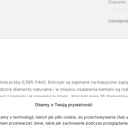
Znaczniki:
Udostępnij
ota próby 0,585 (14kt). Kolczyki są zapinane na klasyczne zapię
adzone diamenty naturalne i w miejscu osadzenia kamieni są ro
być z kamieni jak największy blask. Kolczyki mają 26 diamentów
ntów G/H. Czystość diamentów SI. Kolczyki pięknie się mienią i 
Dbamy o Twoją prywatność
prezent. Do kompletu można dokupić naszyjnik z tym samym mo
my z technologii, takich jak pliki cookie, do przechowywania i/lub 
nam przetwarzać dane, takie jak zachowanie podczas przeglądania lub