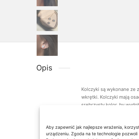
Opis
Kolczyki są wykonane ze zł
wkrętki. Kolczyki mają os
srebrzysty kolor, by wydo
masie 0,78 ct. Barwa diame
idealnie nadadzą się na 
Aby zapewnić jak najlepsze wrażenia, korzysta
mm x 8 mm.
urządzeniu. Zgoda na te technologie pozwoli 