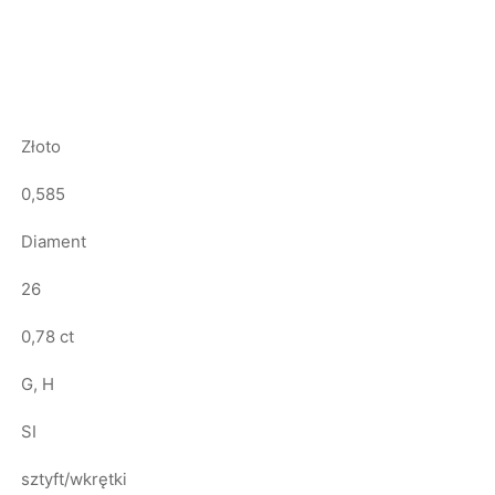
Złoto
0,585
Diament
26
0,78 ct
G, H
SI
sztyft/wkrętki