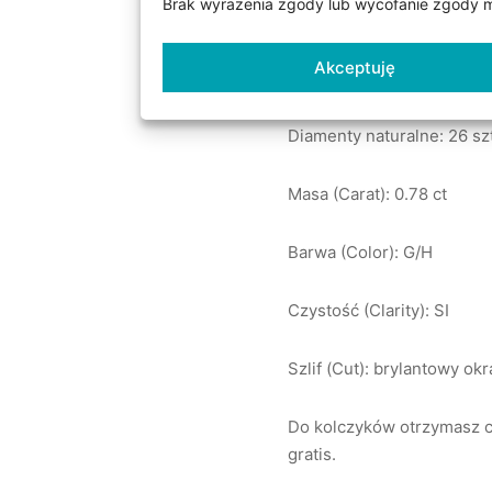
Brak wyrażenia zgody lub wycofanie zgody mo
Parametry kamieni:
Akceptuję
Diamenty naturalne: 26 szt
Masa (Carat): 0.78 ct
Barwa (Color): G/H
Czystość (Clarity): SI
Szlif (Cut): brylantowy okr
Do kolczyków otrzymasz c
gratis.