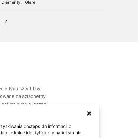
Diamenty
,
Glare
cie typu sztyft tzw.
dowane na szlachetny,
 naturalnych o łącznej
odbijają światło. Kolczyki
tywem. Wymiary kolczyka 8
uzyskiwania dostępu do informacji o
 unikalne identyfikatory na tej stronie.