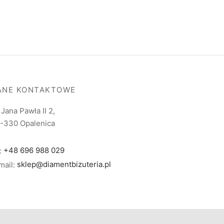
ANE KONTAKTOWE
. Jana Pawła II 2,
-330 Opalenica
l:
+48 696 988 029
mail:
sklep@diamentbizuteria.pl