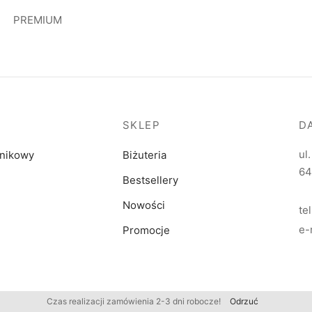
PREMIUM
SKLEP
D
ul
dnikowy
Biżuteria
64
Bestsellery
Nowości
te
e-
Promocje
Czas realizacji zamówienia 2-3 dni robocze!
Odrzuć