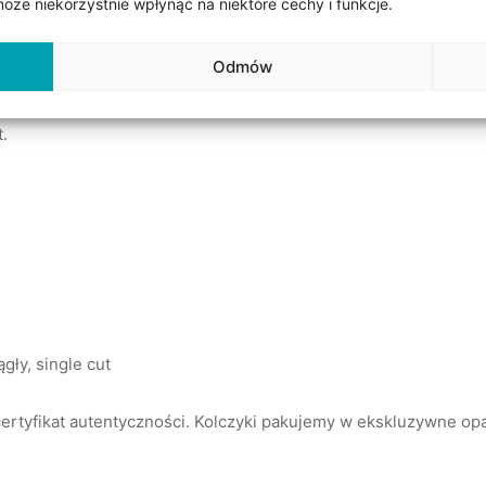
że niekorzystnie wpłynąć na niektóre cechy i funkcje.
Odmów
.
ągły, single cut
ertyfikat autentyczności. Kolczyki pakujemy w ekskluzywne op