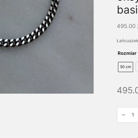
bas
495.00
Łańcuszek
Rozmiar
50 cm
495.