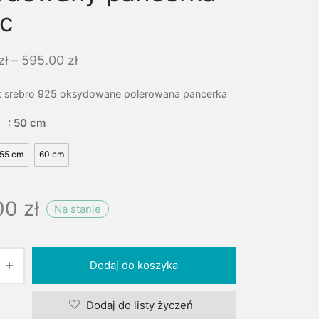
ic
Zakres
zł
–
595.00
zł
cen: od
 srebro 925 oksydowane polerowana pancerka
495.00 zł
do
: 50 cm
595.00 zł
55 cm
60 cm
00
zł
Na stanie
Dodaj do koszyka
Dodaj do listy życzeń