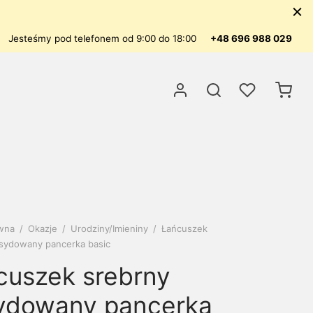
Jesteśmy pod telefonem od 9:00 do 18:00
+48 696 988 029
ówna
/
Okazje
/
Urodziny/Imieniny
/
Łańcuszek
sydowany pancerka basic
cuszek srebrny
ydowany pancerka