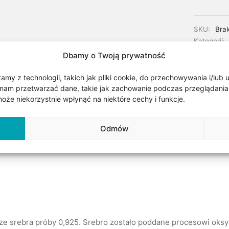
SKU:
Bra
Kategorii:
Łańcuszk
Dbamy o Twoją prywatność
Urodziny/
my z technologii, takich jak pliki cookie, do przechowywania i/lub 
Znacznik:
nam przetwarzać dane, takie jak zachowanie podczas przeglądania lub
że niekorzystnie wpłynąć na niektóre cechy i funkcje.
Udostępnij
Odmów
ze srebra próby 0,925. Srebro zostało poddane procesowi oksyd