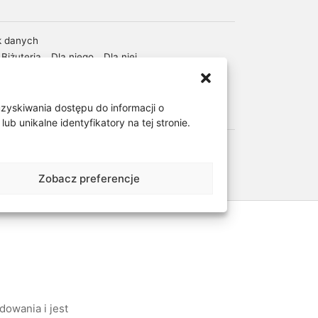
k danych
Biżuteria
,
Dla niego
,
Dla niej
,
i męskie
,
Okazje
,
Srebro
,
Surowiec/kruszec
,
Imieniny
,
Złote i srebrne łańcuszki
uzyskiwania dostępu do informacji o
diaMEN
 unikalne identyfikatory na tej stronie.
Zobacz preferencje
owania i jest