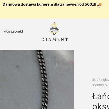
Darmowa dostawa kurierem dla zamówień od 500zł! 🚚
Twój projekt
Strona gł
srebrny ok
Łań
oks