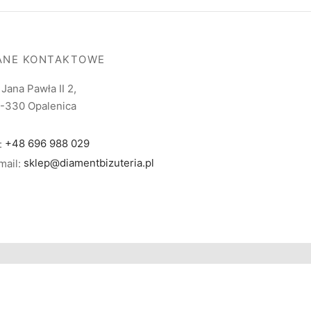
ANE KONTAKTOWE
. Jana Pawła II 2,
-330 Opalenica
l:
+48 696 988 029
mail:
sklep@diamentbizuteria.pl