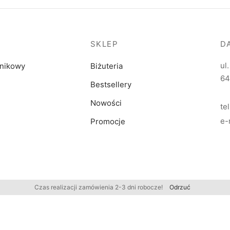
SKLEP
D
ul
dnikowy
Biżuteria
64
Bestsellery
Nowości
te
e-
Promocje
Czas realizacji zamówienia 2-3 dni robocze!
Odrzuć