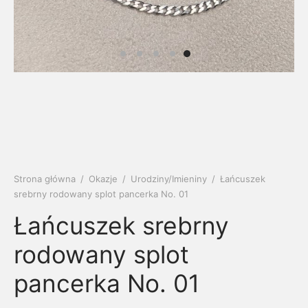
soria
uszki męskie
cing
ogę
mieniami
enty
czki klasyczne
ne złoto
dziny dziecka
wiec/kruszec
eszki
ie
enty laboratoryjne
soria do obrączek
ziny/Imieniny
eszki męskie
 upominkowe
brytki
ny grawer
ki
Strona główna
/
Okazje
/
Urodziny/Imieniny
/
Łańcuszek
lety
srebrny rodowany splot pancerka No. 01
Łańcuszek srebrny
rodowany splot
pancerka No. 01