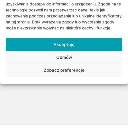
uzyskiwania dostępu do informacji o urządzeniu. Zgoda na te
technologie pozwoli nam przetwarzać dane, takie jak
Dodaj do listy życzeń
zachowanie podczas przeglądania lub unikalne identyfikatory
na tej stronie. Brak wyrażenia zgody lub wycofanie zgody
może niekorzystnie wpłynąć na niektóre cechy i funkcje.
SKU:
Brak danych
Kategorii:
Biżuteria
,
Dla niego
,
Dla niej
,
Łańcuszki męskie
,
Akceptuję
Okazje
,
Srebro
,
Surowiec/kruszec
,
Urodziny/Imieniny
,
Odmów
Złote i srebrne łańcuszki
Zobacz preferencje
Udostępnij