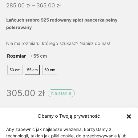
Zakres
285.00
zł
–
365.00
zł
cen: od
Łańcuch srebro 925 rodowany splot pancerka pełny
285.00 zł
polerowany
do
365.00 zł
Nie ma rozmiaru, którego szukasz? Napisz do nas!
Rozmiar
: 55 cm
50 cm
55 cm
60 cm
305.00
zł
Na stanie
Dbamy o Twoją prywatność
Aby zapewnić jak najlepsze wrażenia, korzystamy z
technologii, takich jak pliki cookie, do przechowywania i/lub
Dodaj do koszyka