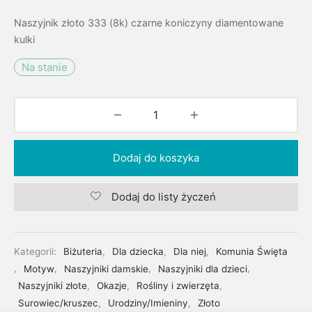
Naszyjnik złoto 333 (8k) czarne koniczyny diamentowane
kulki
Na stanie
Dodaj do koszyka
Dodaj do listy życzeń
Kategorii:
Biżuteria
,
Dla dziecka
,
Dla niej
,
Komunia Święta
,
Motyw
,
Naszyjniki damskie
,
Naszyjniki dla dzieci
,
Naszyjniki złote
,
Okazje
,
Rośliny i zwierzęta
,
Surowiec/kruszec
,
Urodziny/Imieniny
,
Złoto