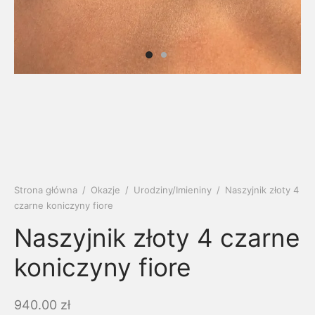
soria
uszki męskie
cing
ogę
mieniami
enty
czki klasyczne
ne złoto
dziny dziecka
wiec/kruszec
eszki
ie
enty laboratoryjne
soria do obrączek
ziny/Imieniny
eszki męskie
 upominkowe
brytki
ny grawer
ki
Strona główna
/
Okazje
/
Urodziny/Imieniny
/
Naszyjnik złoty 4
lety
czarne koniczyny fiore
Naszyjnik złoty 4 czarne
koniczyny fiore
940.00
zł