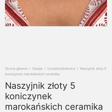
soria
uszki męskie
cing
ogę
mieniami
enty
czki klasyczne
ne złoto
dziny dziecka
wiec/kruszec
eszki
ie
enty laboratoryjne
soria do obrączek
ziny/Imieniny
eszki męskie
 upominkowe
brytki
ny grawer
ki
lety
Strona główna
/
Okazje
/
Urodziny/Imieniny
/
Naszyjnik złoty 5
koniczynek marokańskich ceramika
Naszyjnik złoty 5
koniczynek
marokańskich ceramika