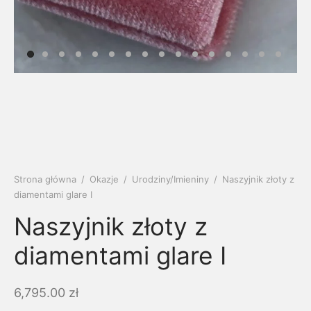
soria
uszki męskie
cing
ogę
mieniami
enty
czki klasyczne
ne złoto
dziny dziecka
wiec/kruszec
eszki
ie
enty laboratoryjne
soria do obrączek
ziny/Imieniny
eszki męskie
 upominkowe
brytki
ny grawer
ki
Strona główna
/
Okazje
/
Urodziny/Imieniny
/
Naszyjnik złoty z
lety
diamentami glare I
Naszyjnik złoty z
diamentami glare I
6,795.00
zł