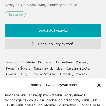
Naszyjnik złoto 585 (14kt) diamenty naturalne
Na stanie
Dodaj do koszyka
Dodaj do listy życzeń
Kategorii:
Biżuteria
,
Biżuteria z diamentami
,
Dla niej
,
Komunia Święta
,
Naszyjniki damskie
,
Naszyjniki złote
,
Okazje
,
Ślub
,
Surowiec/kruszec
,
Urodziny/Imieniny
,
Złoto
Dbamy o Twoją prywatność
Znaczniki:
Diamenty
,
Glare
Aby zapewnić jak najlepsze wrażenia, korzystamy z
technologii, takich jak pliki cookie, do przechowywania i/lub
Udostępnij
uzyskiwania dostępu do informacji o urządzeniu. Zgoda na te