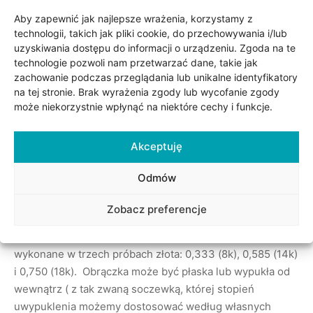
Aby zapewnić jak najlepsze wrażenia, korzystamy z
technologii, takich jak pliki cookie, do przechowywania i/lub
uzyskiwania dostępu do informacji o urządzeniu. Zgoda na te
technologie pozwoli nam przetwarzać dane, takie jak
zachowanie podczas przeglądania lub unikalne identyfikatory
na tej stronie. Brak wyrażenia zgody lub wycofanie zgody
może niekorzystnie wpłynąć na niektóre cechy i funkcje.
Opis
Akceptuję
Odmów
Obrączki wykonane z białego i żółtego złota. Możliwość
zmiany zarówno koloru złota, szerokości jak i wysokości
Zobacz preferencje
obrączek. W standardzie obrączki mają 4 mm szerokości.
Możliwość osadzenia kamieni. Obrączki mogą być
wykonane w trzech próbach złota: 0,333 (8k), 0,585 (14k)
i 0,750 (18k). Obrączka może być płaska lub wypukła od
wewnątrz ( z tak zwaną soczewką, której stopień
uwypuklenia możemy dostosować według własnych