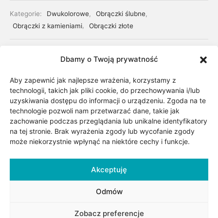
Kategorie:
Dwukolorowe
,
Obrączki ślubne
,
Obrączki z kamieniami
,
Obrączki złote
Dbamy o Twoją prywatność
Udostępnij
Aby zapewnić jak najlepsze wrażenia, korzystamy z
technologii, takich jak pliki cookie, do przechowywania i/lub
uzyskiwania dostępu do informacji o urządzeniu. Zgoda na te
technologie pozwoli nam przetwarzać dane, takie jak
zachowanie podczas przeglądania lub unikalne identyfikatory
na tej stronie. Brak wyrażenia zgody lub wycofanie zgody
może niekorzystnie wpłynąć na niektóre cechy i funkcje.
Opis
Akceptuję
Odmów
Obrączki wykonane z białego i żółtego złota. Możliwość
Zobacz preferencje
zmiany szerokości, wysokości i koloru złota obrączek.