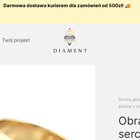
Darmowa dostawa kurierem dla zamówień od 500zł! 🚚
Twój projekt
Strona gł
ślubne z żó
Obrą
ser