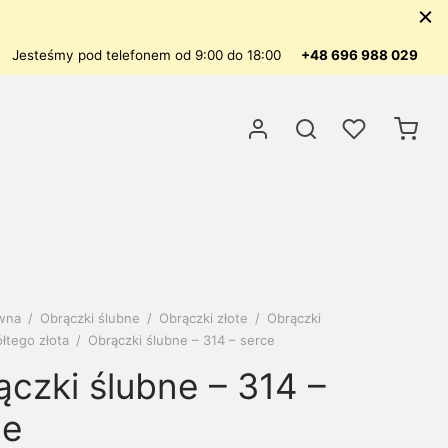
Jesteśmy pod telefonem od 9:00 do 18:00
+48 696 988 029
ówna
/
Obrączki ślubne
/
Obrączki złote
/
Obrączki
łtego złota
/
Obrączki ślubne – 314 – serce
czki ślubne – 314 –
ce