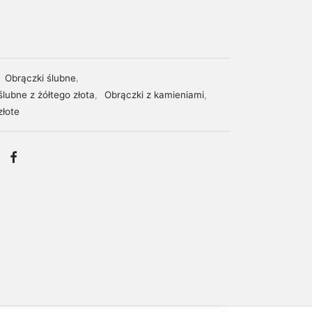
:
Obrączki ślubne
,
ślubne z żółtego złota
,
Obrączki z kamieniami
,
złote