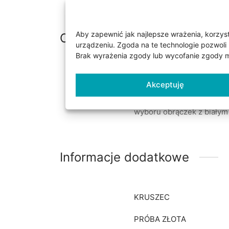
Aby zapewnić jak najlepsze wrażenia, korzysta
Opis
urządzeniu. Zgoda na te technologie pozwoli 
Brak wyrażenia zgody lub wycofanie zgody mo
Obrączki wykonane z żółte
Akceptuję
złota, szerokości i wysok
(14k) i 0,750 (18k). Obrą
wyboru obrączek z biały
Informacje dodatkowe
KRUSZEC
PRÓBA ZŁOTA