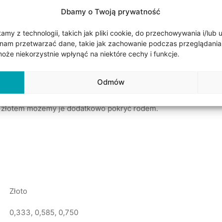
Dbamy o Twoją prywatność
my z technologii, takich jak pliki cookie, do przechowywania i/lub 
nam przetwarzać dane, takie jak zachowanie podczas przeglądania lub
że niekorzystnie wpłynąć na niektóre cechy i funkcje.
go złota. Obrączki mają 4,5 mm szerokości i 1,2 mm wysokości
Odmów
ości obrączek. Obrączki mogą być wykonane w trzech próbach zło
czka damska z kamieniami. Do wyboru diamenty, cyrkonie lub br
m złotem możemy je dodatkowo pokryć rodem.
Złoto
0,333, 0,585, 0,750