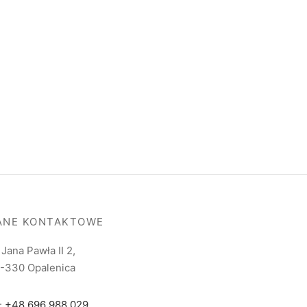
ANE KONTAKTOWE
. Jana Pawła II 2,
-330 Opalenica
l:
+48 696 988 029