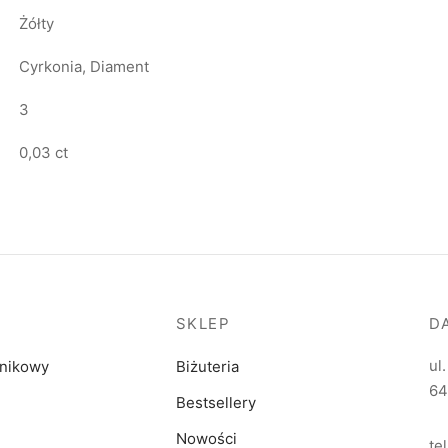
Żółty
Cyrkonia, Diament
3
0,03 ct
SKLEP
D
ul
dnikowy
Biżuteria
64
Bestsellery
Nowości
te