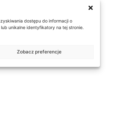
uzyskiwania dostępu do informacji o
 unikalne identyfikatory na tej stronie.
. Możliwość zmiany koloru
Zobacz preferencje
ta: 0,333 (8k), 0,585
ak kamieni. W przypadku