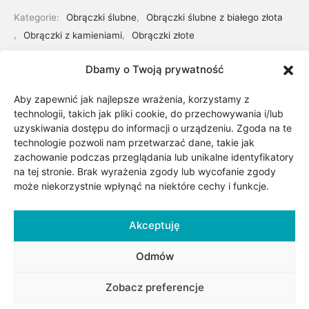
Kategorie:
Obrączki ślubne
,
Obrączki ślubne z białego złota
,
Obrączki z kamieniami
,
Obrączki złote
Dbamy o Twoją prywatność
Udostępnij
Aby zapewnić jak najlepsze wrażenia, korzystamy z
technologii, takich jak pliki cookie, do przechowywania i/lub
uzyskiwania dostępu do informacji o urządzeniu. Zgoda na te
technologie pozwoli nam przetwarzać dane, takie jak
zachowanie podczas przeglądania lub unikalne identyfikatory
na tej stronie. Brak wyrażenia zgody lub wycofanie zgody
może niekorzystnie wpłynąć na niektóre cechy i funkcje.
Akceptuję
Opis
Odmów
Obrączki wykonane z białego złota. Możliwość zmiany
Zobacz preferencje
zarówno koloru złota, szerokości jak i wysokości