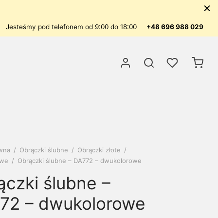
Jesteśmy pod telefonem od 9:00 do 18:00
+48 696 988 029
ówna
/
Obrączki ślubne
/
Obrączki złote
/
owe
/
Obrączki ślubne – DA772 – dwukolorowe
ączki ślubne –
72 – dwukolorowe