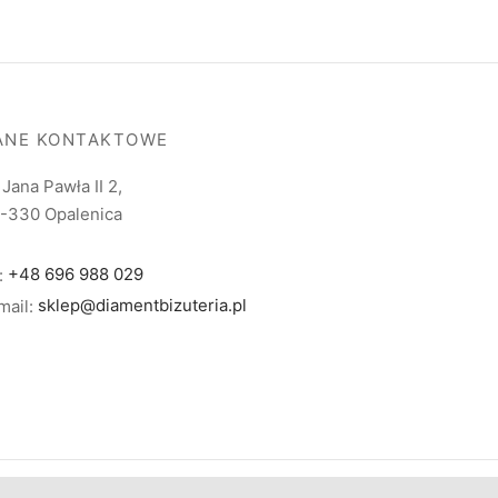
ANE KONTAKTOWE
. Jana Pawła II 2,
-330 Opalenica
l:
+48 696 988 029
mail:
sklep@diamentbizuteria.pl