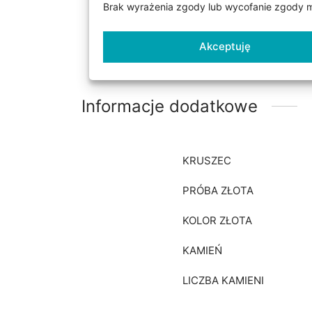
Brak wyrażenia zgody lub wycofanie zgody mo
mogą być wykonane w trzec
wypukła od wewnątrz ( z 
preferencji). W przypadk
Akceptuję
Informacje dodatkowe
KRUSZEC
PRÓBA ZŁOTA
KOLOR ZŁOTA
KAMIEŃ
LICZBA KAMIENI