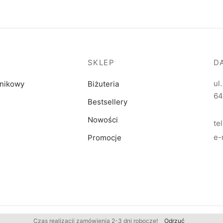
SKLEP
D
ul
dnikowy
Biżuteria
64
Bestsellery
Nowości
te
e-
Promocje
Czas realizacji zamówienia 2-3 dni robocze!
Odrzuć