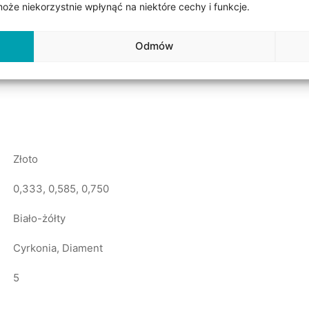
że niekorzystnie wpłynąć na niektóre cechy i funkcje.
h próbach złota: 0,333 (8k), 0,585 (14k) i 0,750 (18k). Obrącz
tak zwaną soczewką, której stopień uwypuklenia możemy dost
u wyboru obrączek z białym złotem możemy je dodatkowo pokry
Odmów
Złoto
0,333, 0,585, 0,750
Biało-żółty
Cyrkonia, Diament
5