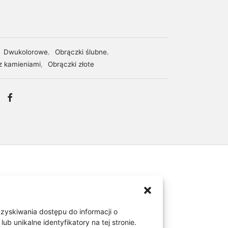
:
Dwukolorowe
,
Obrączki ślubne
,
z kamieniami
,
Obrączki złote
uzyskiwania dostępu do informacji o
5 kamieniami. Obrączki
 unikalne identyfikatory na tej stronie.