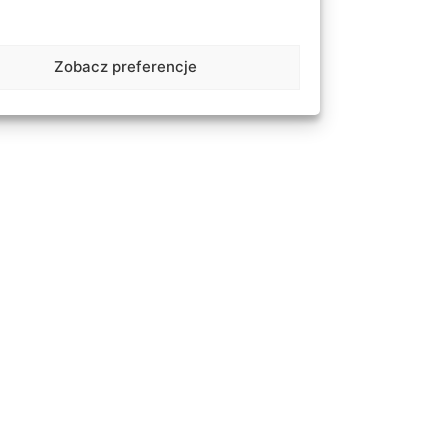
ka może być płaska lub
osować według własnych
ć rodem.
Zobacz preferencje