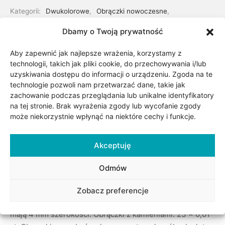
Kategorii:
Dwukolorowe
,
Obrączki nowoczesne
,
Obrączki ślubne
,
Obrączki z kamieniami
,
Obrączki złote
Dbamy o Twoją prywatność
Aby zapewnić jak najlepsze wrażenia, korzystamy z
Udostępnij
technologii, takich jak pliki cookie, do przechowywania i/lub
uzyskiwania dostępu do informacji o urządzeniu. Zgoda na te
technologie pozwoli nam przetwarzać dane, takie jak
zachowanie podczas przeglądania lub unikalne identyfikatory
na tej stronie. Brak wyrażenia zgody lub wycofanie zgody
może niekorzystnie wpłynąć na niektóre cechy i funkcje.
Akceptuję
Opis
Odmów
Zobacz preferencje
Obrączki wykonane z białego i żółtego złota. Obrączki
mają 4 mm szerokości. Obrączki z kamieniami: 23 x 0,01