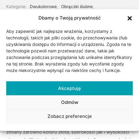
Kategorie:
Dwukolorowe
,
Obrączki ślubne
,
Obrączki z kamieniami
,
Obrączki złote
Dbamy o Twoją prywatność
Aby zapewnić jak najlepsze wrażenia, korzystamy z
Udostępnij
technologii, takich jak pliki cookie, do przechowywania i/lub
uzyskiwania dostępu do informacji o urządzeniu. Zgoda na te
technologie pozwoli nam przetwarzać dane, takie jak
zachowanie podczas przeglądania lub unikalne identyfikatory
na tej stronie. Brak wyrażenia zgody lub wycofanie zgody
może niekorzystnie wpłynąć na niektóre cechy i funkcje.
Akceptuję
Opis
Odmów
Zobacz preferencje
Obrączki wykonane z białego i żółtego złota. Możliwość
zmiany zarówno koloru złota, szerokości jak i wysokości