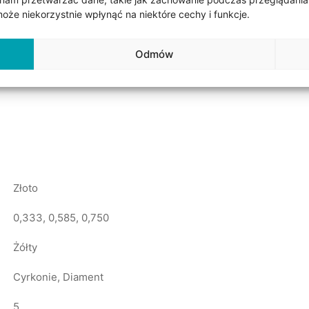
go złota. Możliwość zmiany zarówno koloru złota, szerokości j
że niekorzystnie wpłynąć na niektóre cechy i funkcje.
 4 mm szerokości. Obrączki z kamieniami 5 x 0,01 ct. Obrączk
3 (8k), 0,585 (14k) i 0,750 (18k). Obrączka może być płaska lu
Odmów
ej stopień uwypuklenia możemy dostosować według własnych p
m złotem możemy je dodatkowo pokryć rodem.
Złoto
0,333, 0,585, 0,750
Żółty
Cyrkonie, Diament
5