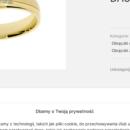
Kategorie
Obrączki 
Obrączki 
Udostępnij
Dbamy o Twoją prywatność
my z technologii, takich jak pliki cookie, do przechowywania i/lub 
nam przetwarzać dane, takie jak zachowanie podczas przeglądania lub