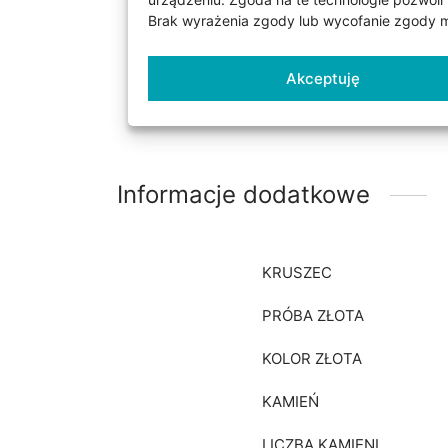
Obrączki wykonane z żółte
Brak wyrażenia zgody lub wycofanie zgody mo
standardzie obrączki mają
trzech próbach złota: 0,33
Akceptuję
tak zwaną soczewką, któr
wyboru obrączek z biały
Informacje dodatkowe
KRUSZEC
PRÓBA ZŁOTA
KOLOR ZŁOTA
KAMIEŃ
LICZBA KAMIENI