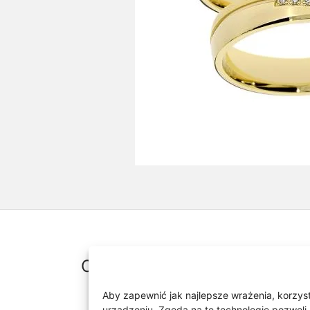
Opis
Aby zapewnić jak najlepsze wrażenia, korzysta
urządzeniu. Zgoda na te technologie pozwoli 