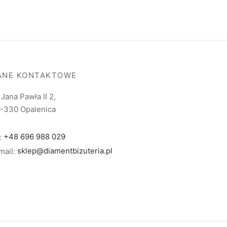
ANE KONTAKTOWE
. Jana Pawła II 2,
-330 Opalenica
l:
+48 696 988 029
mail:
sklep@diamentbizuteria.pl