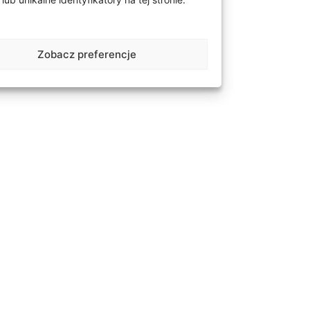
ak i wysokości obrączek. W
i mogą być wykonane w
b wypukła od wewnątrz ( z
Zobacz preferencje
referencji). W przypadku