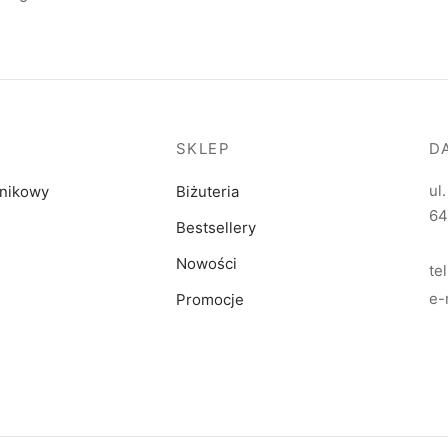
SKLEP
D
ul
dnikowy
Biżuteria
64
Bestsellery
Nowości
te
e-
Promocje