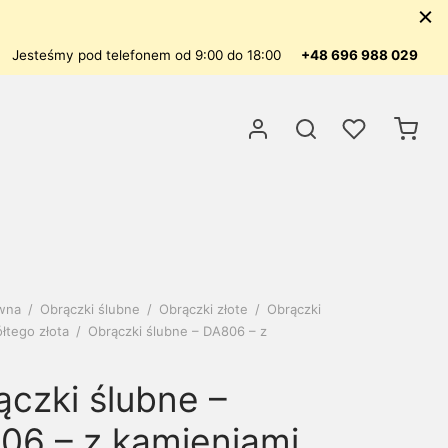
Jesteśmy pod telefonem od 9:00 do 18:00
+48 696 988 029
ówna
/
Obrączki ślubne
/
Obrączki złote
/
Obrączki
łtego złota
/
Obrączki ślubne – DA806 – z
ączki ślubne –
06 – z kamieniami