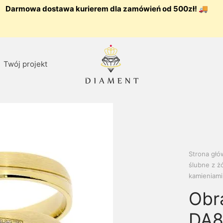
Darmowa dostawa kurierem dla zamówień od 500zł! 🚚
Twój projekt
Strona gł
ślubne z żó
kamieniami
Obr
DA8