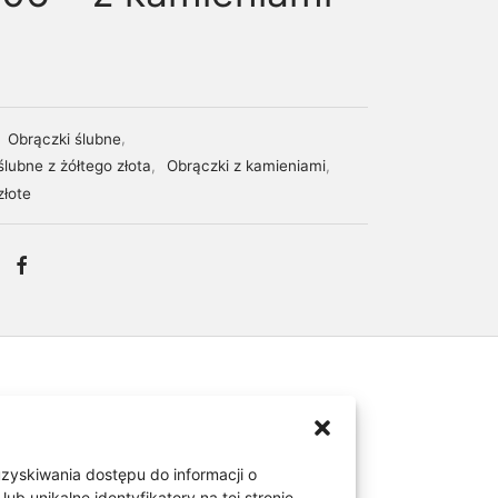
:
Obrączki ślubne
,
ślubne z żółtego złota
,
Obrączki z kamieniami
,
złote
uzyskiwania dostępu do informacji o
 unikalne identyfikatory na tej stronie.