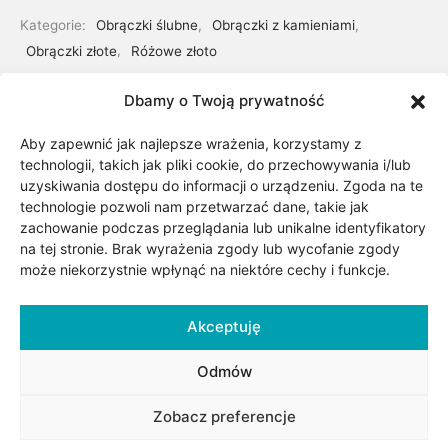
Kategorie:
Obrączki ślubne
,
Obrączki z kamieniami
,
Obrączki złote
,
Różowe złoto
Dbamy o Twoją prywatność
Udostępnij
Aby zapewnić jak najlepsze wrażenia, korzystamy z
technologii, takich jak pliki cookie, do przechowywania i/lub
uzyskiwania dostępu do informacji o urządzeniu. Zgoda na te
technologie pozwoli nam przetwarzać dane, takie jak
zachowanie podczas przeglądania lub unikalne identyfikatory
na tej stronie. Brak wyrażenia zgody lub wycofanie zgody
może niekorzystnie wpłynąć na niektóre cechy i funkcje.
Akceptuję
Opis
Odmów
Obrączki wykonane z różowego złota. Możliwość zmiany
Zobacz preferencje
zarówno koloru złota, szerokości jak i wysokości