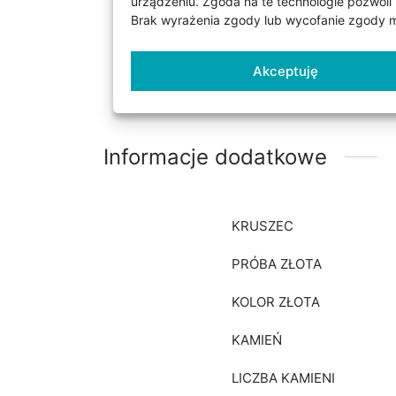
urządzeniu. Zgoda na te technologie pozwoli 
standardzie obrączki maj
Brak wyrażenia zgody lub wycofanie zgody mo
Obrączki mogą być wykonan
płaska lub wypukła od we
Akceptuję
Państwa preferencji). W 
Informacje dodatkowe
KRUSZEC
PRÓBA ZŁOTA
KOLOR ZŁOTA
KAMIEŃ
LICZBA KAMIENI