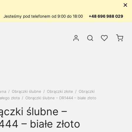
Jesteśmy pod telefonem od 9:00 do 18:00
+48 696 988 029
ówna
/
Obrączki ślubne
/
Obrączki złote
/
Obrączki
ałego złota
/
Obrączki ślubne – DR1444 – białe złoto
ączki ślubne –
44 – białe złoto