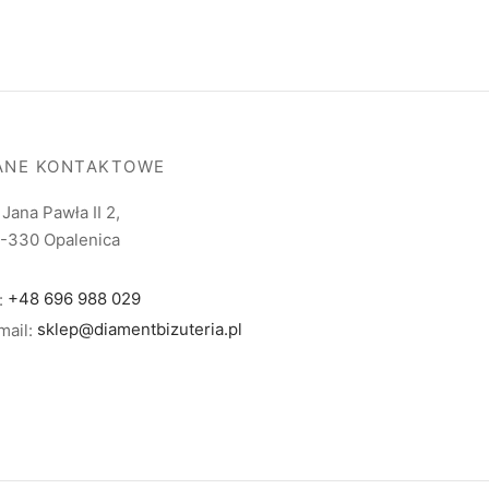
ANE KONTAKTOWE
. Jana Pawła II 2,
-330 Opalenica
l:
+48 696 988 029
mail:
sklep@diamentbizuteria.pl