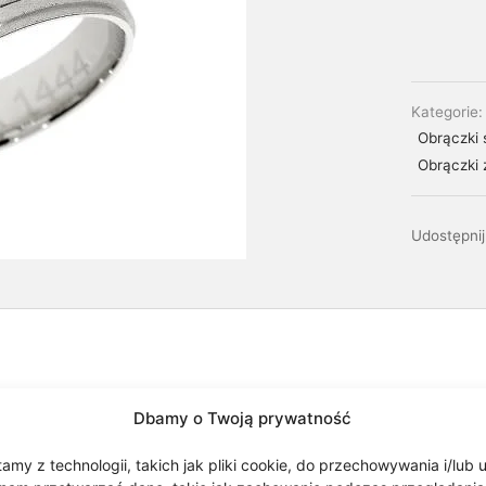
Kategorie
Obrączki 
Obrączki 
Udostępnij
Dbamy o Twoją prywatność
my z technologii, takich jak pliki cookie, do przechowywania i/lub 
go złota. Możliwość zmiany zarówno koloru złota, szerokości j