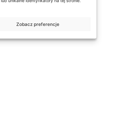
 unikalne identyfikatory na tej stronie.
iamenty lub cyrkonie.
k). Obrączka może być
ożemy dostosować według
Zobacz preferencje
owo pokryć rodem.