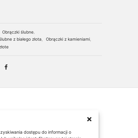
:
Obrączki ślubne
,
ślubne z białego złota
,
Obrączki z kamieniami
,
złote
uzyskiwania dostępu do informacji o
ak i wysokości obrączek. W