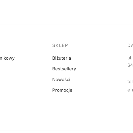
SKLEP
D
ul
dnikowy
Biżuteria
64
Bestsellery
Nowości
te
e-
Promocje