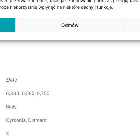
nam przetwarzać dane, takie jak zachowanie podczas przeglądania lub
ą 5 mm szerokości. Obrączka damska z kamieniami. Do wyboru d
że niekorzystnie wpłynąć na niektóre cechy i funkcje.
e w trzech próbach złota: 0,333 (8k), 0,585 (14k) i 0,750 (18
wnątrz ( z tak zwaną soczewką, której stopień uwypuklenia m
Odmów
przypadku wyboru obrączek z białym złotem możemy je dodatk
Złoto
0,333, 0,585, 0,750
Biały
Cyrkonia, Diament
3