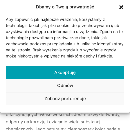
Dbamy o Twoją prywatność
Aby zapewnić jak najlepsze wrażenia, korzystamy z
technologii, takich jak pliki cookie, do przechowywania i/lub
uzyskiwania dostępu do informacji o urządzeniu. Zgoda na te
technologie pozwoli nam przetwarzać dane, takie jak
zachowanie podczas przeglądania lub unikalne identyfikatory
Opis
na tej stronie. Brak wyrażenia zgody lub wycofanie zgody
może niekorzystnie wpłynąć na niektóre cechy i funkcje.
Obrączki wykonane z tantalu próby 0,999. Obrączki mają
Akceptuję
5 mm szerokości. Wysokość obrączki 1,8 mm. Obrączki z
efektem młotkowania są wypolerowane na wysoki połysk
Odmów
dzięki czemu efektownie lśnią.
Zobacz preferencje
Tantal (symbol chemiczny Ta) to rzadki metal przejściowy
o fascynujących właściwościach. Jest niezwykle twardy,
odporny na korozję i działanie wielu substancji
chemicznych. Jego naturalny, ciemnoszary kolor nadaje