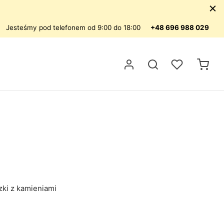
Jesteśmy pod telefonem od 9:00 do 18:00
+48 696 988 029
ki z kamieniami