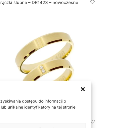
rączki ślubne – DR1423 – nowoczesne
uzyskiwania dostępu do informacji o
 unikalne identyfikatory na tej stronie.
rączki ślubne – DR1426 – żółte złoto