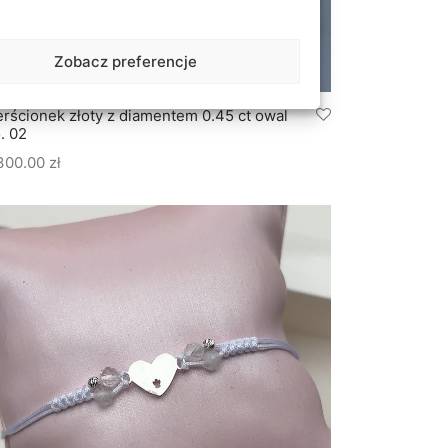
Zobacz preferencje
erścionek złoty z diamentem 0.45 ct owal
. 02
300.00
zł