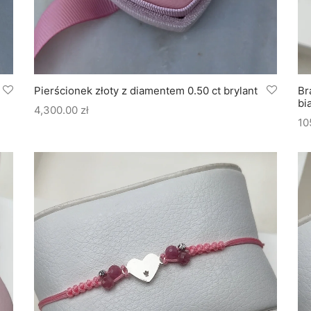
Pierścionek złoty z diamentem 0.50 ct brylant
Br
bi
4,300.00
zł
10