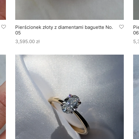
Pierścionek złoty z diamentami baguette No.
Pi
05
06
3,595.00
zł
5,