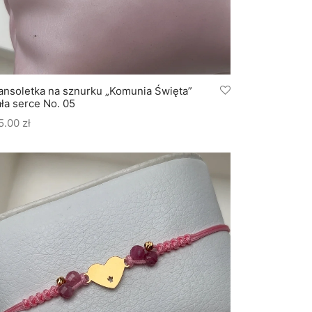
ansoletka na sznurku „Komunia Święta”
ała serce No. 05
5.00
zł