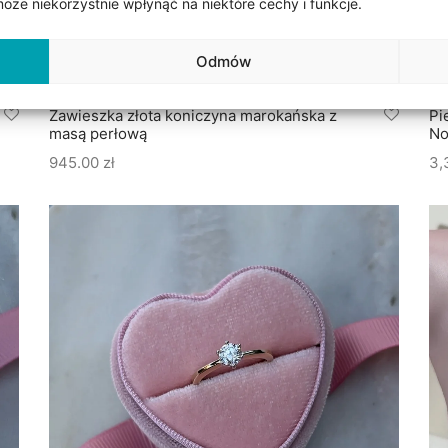
że niekorzystnie wpłynąć na niektóre cechy i funkcje.
Odmów
Zawieszka złota koniczyna marokańska z
Pi
masą perłową
No
945.00
zł
3,