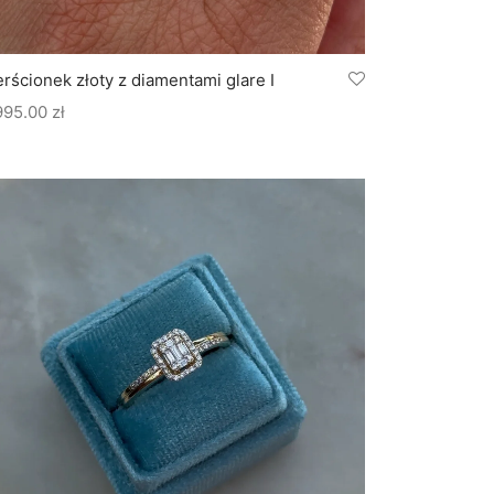
erścionek złoty z diamentami glare I
995.00
zł