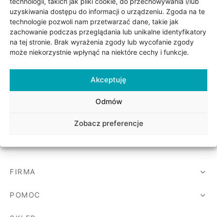
technologii, takich jak pliki cookie, do przechowywania i/lub
uzyskiwania dostępu do informacji o urządzeniu. Zgoda na te
technologie pozwoli nam przetwarzać dane, takie jak
soria
uszki męskie
cing
ogę
mieniami
enty
czki klasyczne
ne złoto
dziny dziecka
zachowanie podczas przeglądania lub unikalne identyfikatory
na tej stronie. Brak wyrażenia zgody lub wycofanie zgody
wiec/kruszec
eszki
ie
enty laboratoryjne
soria do obrączek
ziny/Imieniny
może niekorzystnie wpłynąć na niektóre cechy i funkcje.
Zawieszka złota
Zawieszka złota
eszki męskie
 upominkowe
Cudowny Medalik la
Cudowny Medalik la
perla No. 01
perla No. 02
Akceptuję
brytki
ny grawer
775.00
zł
1,050.00
zł
Odmów
ki
Zobacz preferencje
lety
FIRMA
POMOC