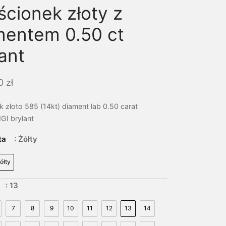
ścionek złoty z
mentem 0.50 ct
ant
00
zł
k złoto 585 (14kt) diament lab 0.50 carat
IGI brylant
ta
: Żółty
ółty
: 13
7
8
9
10
11
12
13
14