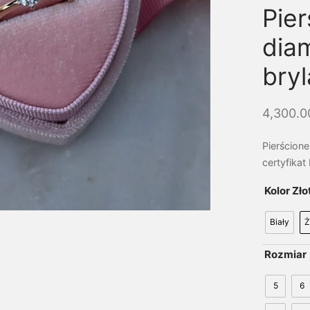
Pier
dia
bryl
4,300.
Pierścione
certyfikat 
Kolor Zło
Biały
Ż
Rozmiar
5
6