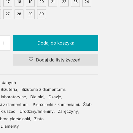
17
18
19
20
21
22
23
24
27
28
29
30
Dodaj do koszyka
Dodaj do listy życzeń
k danych
Biżuteria
,
Biżuteria z diamentami
,
laboratoryjne
,
Dla niej
,
Okazje
,
ki z diamentami
,
Pierścionki z kamieniami
,
Ślub
,
/kruszec
,
Urodziny/Imieniny
,
Zaręczyny
,
ebrne pierścionki
,
Złoto
Diamenty