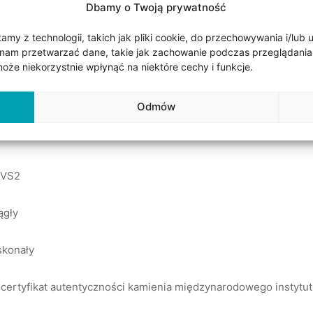
Dbamy o Twoją prywatność
ieni:
my z technologii, takich jak pliki cookie, do przechowywania i/lub 
nam przetwarzać dane, takie jak zachowanie podczas przeglądania lub
ztuka
że niekorzystnie wpłynąć na niektóre cechy i funkcje.
Odmów
– VS2
ągły
oskonały
 certyfikat autentyczności kamienia międzynarodowego instytu