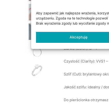
Parametry dostępnych kam
Aby zapewnić jak najlepsze wrażenia, korzysta
urządzeniu. Zgoda na te technologie pozwoli 
Diament laboratoryjny: 1 s
Brak wyrażenia zgody lub wycofanie zgody mo
Masa (Carat): 0.50 ct
Akceptuję
Barwa (Color): D – F
Czystość (Clarity): VVS1 
Szlif (Cut): brylantowy okr
Jakość szlifu: idealny / d
Do pierścionka otrzymasz