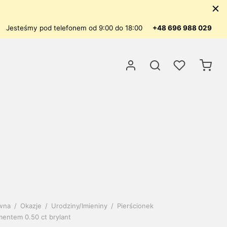
Jesteśmy pod telefonem od 9:00 do 18:00
+48 696 988 029
ówna
/
Okazje
/
Urodziny/Imieniny
/
Pierścionek
amentem 0.50 ct brylant