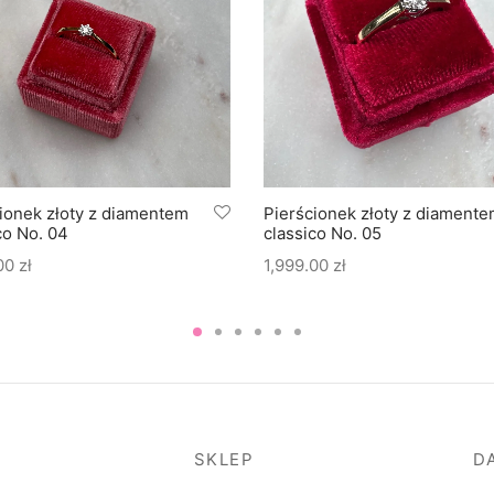
ionek złoty z diamentem
Pierścionek złoty z diament
co No. 04
classico No. 05
.00
zł
1,999.00
zł
SKLEP
D