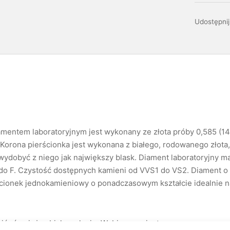
Udostępnij
amentem laboratoryjnym jest wykonany ze złota próby 0,585 (14
Korona pierścionka jest wykonana z białego, rodowanego złota, 
ydobyć z niego jak największy blask. Diament laboratoryjny ma
do F. Czystość dostępnych kamieni od VVS1 do VS2. Diament o 
cionek jednokamieniowy o ponadczasowym kształcie idealnie na
ć również w białym złocie. Wybierz wariant.