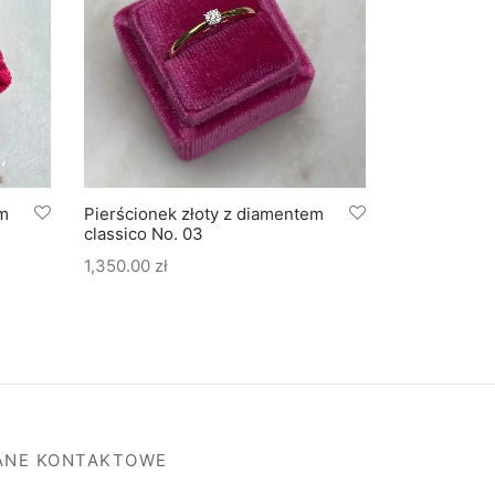
em
Pierścionek złoty z diamentem
Pierścionek 
classico No. 03
szmaragdem
diamentami
1,350.00
zł
4,635.00
zł
ANE KONTAKTOWE