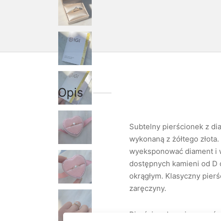
Opis
Subtelny pierścionek z di
wykonaną z żółtego złota. 
wyeksponować diament i w
dostępnych kamieni od D 
okrągłym. Klasyczny pierś
zaręczyny.
Pierścionek można zamówi