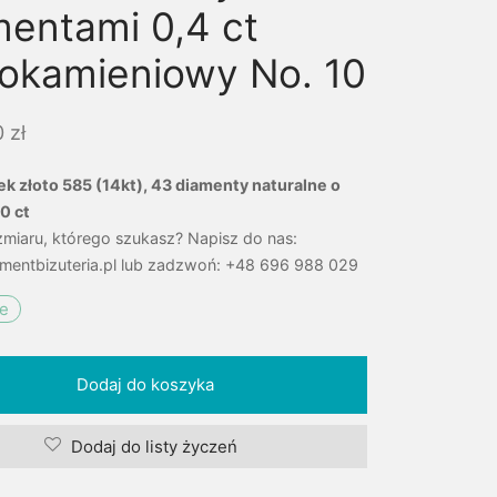
mentami 0,4 ct
lokamieniowy No. 10
0
zł
ek złoto 585 (14kt), 43 diamenty naturalne o
0 ct
zmiaru, którego szukasz? Napisz do nas:
mentbizuteria.pl lub zadzwoń: +48 696 988 029
ie
Dodaj do koszyka
Dodaj do listy życzeń