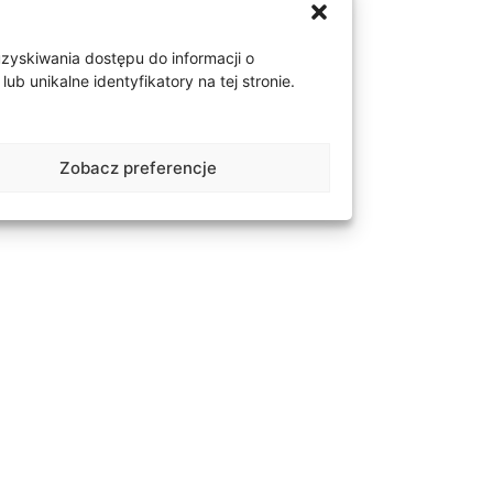
ylantowym okrągłym.
szynie pierścionka. Łapki
uzyskiwania dostępu do informacji o
obyć jak największy blask
 unikalne identyfikatory na tej stronie.
ct. Barwa kamieni G/H.
pakujemy w ekskluzywne
Zobacz preferencje