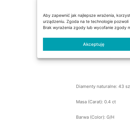
pierścionka znajdują się 
Pierścionek ma dodatkowo 
Aby zapewnić jak najlepsze wrażenia, korzysta
w których osadzone są kam
urządzeniu. Zgoda na te technologie pozwoli 
i piękno diamentów. Pierś
Brak wyrażenia zgody lub wycofanie zgody mo
Czystość SI. Do pierścion
opakowanie na prezent.
Akceptuję
Parametry dostępnych kam
Diamenty naturalne: 43 sz
Masa (Carat): 0.4 ct
Barwa (Color): G/H