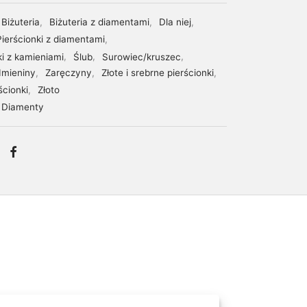
Biżuteria
,
Biżuteria z diamentami
,
Dla niej
,
Pierścionki z diamentami
,
ki z kamieniami
,
Ślub
,
Surowiec/kruszec
,
Imieniny
,
Zaręczyny
,
Złote i srebrne pierścionki
,
ścionki
,
Złoto
Diamenty
ami. W centrum korony