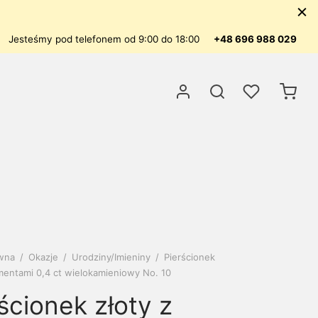
Jesteśmy pod telefonem od 9:00 do 18:00
+48 696 988 029
ówna
/
Okazje
/
Urodziny/Imieniny
/
Pierścionek
amentami 0,4 ct wielokamieniowy No. 10
ścionek złoty z