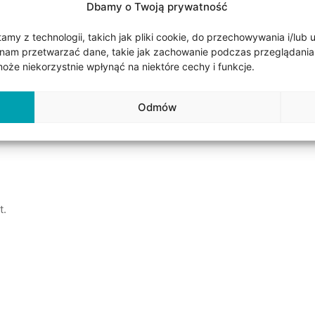
Dbamy o Twoją prywatność
4 diamenty o szlifie bagietkowym oraz 5 diamentów o szlifie br
osadzone diamenty o szlifie okrągłym dookoła korony oraz na 
my z technologii, takich jak pliki cookie, do przechowywania i/lub 
ienie są rodowane na elegancki, srebrzystobiały kolor, by wyd
nam przetwarzać dane, takie jak zachowanie podczas przeglądania lub
cionek ma osadzone 43 diamenty naturalne o łącznej masie 0,4 
że niekorzystnie wpłynąć na niektóre cechy i funkcje.
ka otrzymasz certyfikat autentyczności kamieni. Pierścionek 
Odmów
ieni:
t.