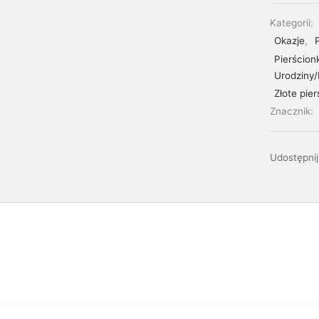
Kategorii:
Okazje
,
Pierścion
Urodziny/
Złote pier
Znacznik:
Udostępnij
t wykonany ze złota próby 0,585 (14kt) z naturalnymi diament