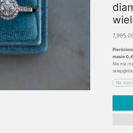
dia
wie
7,995.0
Pierścion
masie 0,4
Nie ma ro
sklep@dia
Na stan