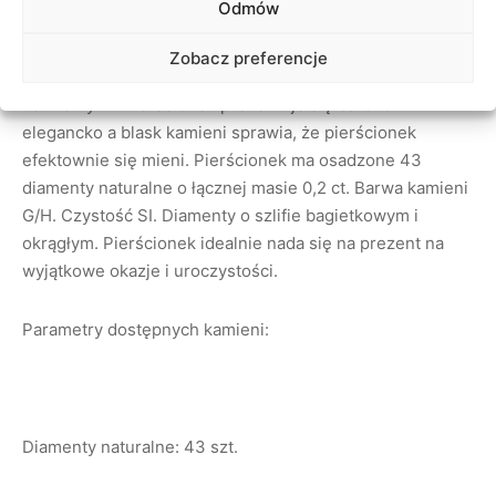
Odmów
Pierścionek wykonany z żółtego złota próby 0,585 (14kt).
Zobacz preferencje
Pierścionek o oktagonalnym kształcie z diamentami
naturalnymi. Pierścionek prezentuje się bardzo
elegancko a blask kamieni sprawia, że pierścionek
efektownie się mieni. Pierścionek ma osadzone 43
diamenty naturalne o łącznej masie 0,2 ct. Barwa kamieni
G/H. Czystość SI. Diamenty o szlifie bagietkowym i
okrągłym. Pierścionek idealnie nada się na prezent na
wyjątkowe okazje i uroczystości.
Parametry dostępnych kamieni:
Diamenty naturalne: 43 szt.