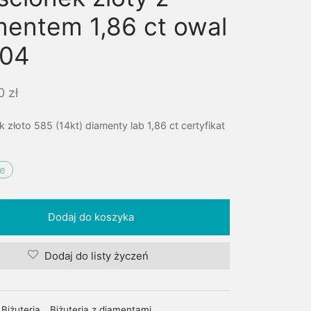
mentem 1,86 ct owal
 04
00
zł
k złoto 585 (14kt) diamenty lab 1,86 ct certyfikat
ie
Dodaj do koszyka
Dodaj do listy życzeń
Biżuteria
,
Biżuteria z diamentami
,