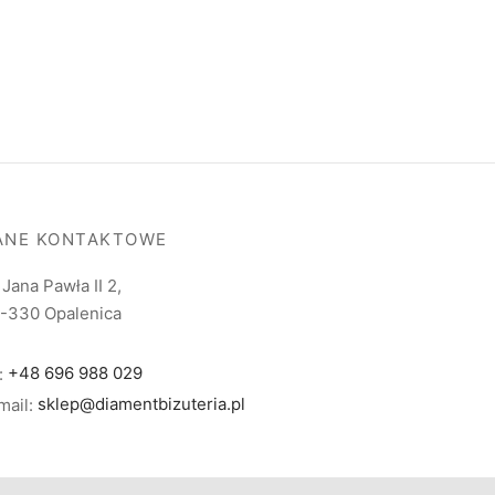
ANE KONTAKTOWE
. Jana Pawła II 2,
-330 Opalenica
l:
+48 696 988 029
mail:
sklep@diamentbizuteria.pl