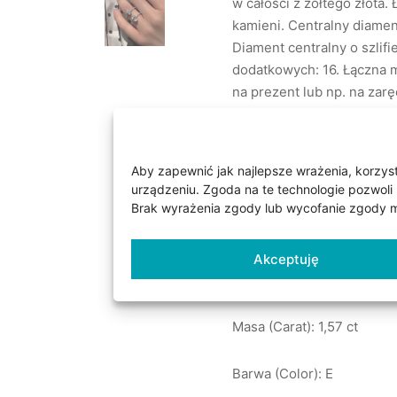
w całości z żółtego złota
kamieni. Centralny diamen
Diament centralny o szlif
dodatkowych: 16. Łączna m
na prezent lub np. na zarę
Aby zapewnić jak najlepsze wrażenia, korzysta
Parametry dostępnych kam
urządzeniu. Zgoda na te technologie pozwoli 
Brak wyrażenia zgody lub wycofanie zgody mo
Kamień centralny
Akceptuję
Diament laboratoryjny: 1 s
Masa (Carat): 1,57 ct
Barwa (Color): E