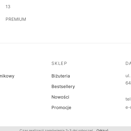
13
PREMIUM
SKLEP
D
ul
dnikowy
Biżuteria
64
Bestsellery
Nowości
te
e-
Promocje
Czas realizacji zamówienia 2-3 dni robocze!
Odrzuć