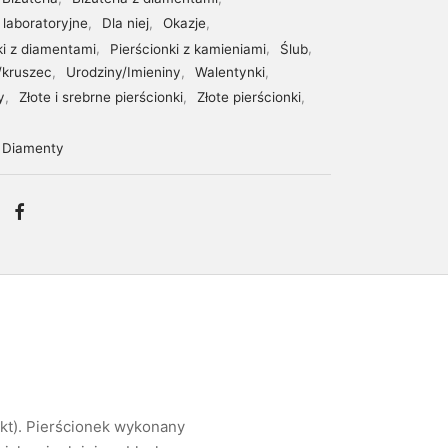
laboratoryjne
,
Dla niej
,
Okazje
,
ki z diamentami
,
Pierścionki z kamieniami
,
Ślub
,
/kruszec
,
Urodziny/Imieniny
,
Walentynki
,
y
,
Złote i srebrne pierścionki
,
Złote pierścionki
,
Diamenty
4kt). Pierścionek wykonany