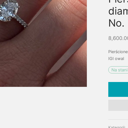
dia
No.
8,600.
Pierścione
IGI owal
Na stan
Kategorii: