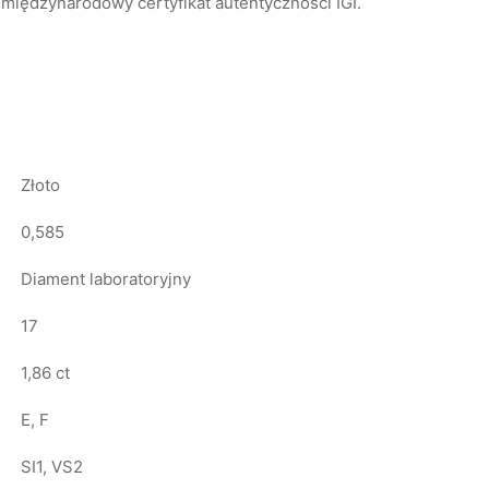
międzynarodowy certyfikat autentyczności IGI.
Złoto
0,585
Diament laboratoryjny
17
1,86 ct
E, F
SI1, VS2