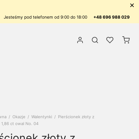
Jesteśmy pod telefonem od 9:00 do 18:00
+48 696 988 029
ówna
/
Okazje
/
Walentynki
/
Pierścionek złoty z
1,86 ct owal No. 04
ścionek złoty z