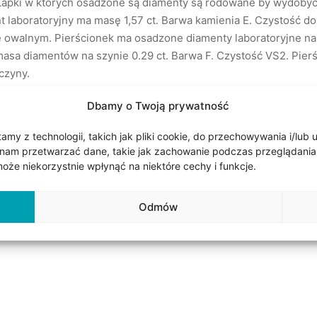
. Łapki w których osadzone są diamenty są rodowane by wydobyć 
t laboratoryjny ma masę 1,57 ct. Barwa kamienia E. Czystość d
ie owalnym. Pierścionek ma osadzone diamenty laboratoryjne na 
asa diamentów na szynie 0.29 ct. Barwa F. Czystość VS2. Pierś
czyny.
Dbamy o Twoją prywatność
my z technologii, takich jak pliki cookie, do przechowywania i/lub 
ieni:
nam przetwarzać dane, takie jak zachowanie podczas przeglądania lub
że niekorzystnie wpłynąć na niektóre cechy i funkcje.
Odmów
ztuka